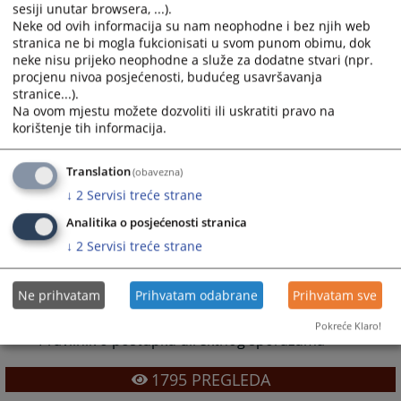
radnika
sesiji unutar browsera, ...).
Neke od ovih informacija su nam neophodne i bez njih web
- Pravilnik o unutrašnjoj organizaciji i sistematizaciji
stranica ne bi mogla fukcionisati u svom punom obimu, dok
- Pravilnik o upotrebi i načinu korištenja vozila suda
neke nisu prijeko neophodne a služe za dodatne stvari (npr.
procjenu nivoa posjećenosti, budućeg usavršavanja
- Odluka o radnom vremenu
stranice...).
- Pravilnik o Popisu sredstava i izvora sredstava
Na ovom mjestu možete dozvoliti ili uskratiti pravo na
korištenje tih informacija.
- Pravilnik o obrazovanju i usavršavanju službenika i
namještenika Općinskog suda u Tešnju
Translation
(obavezna)
- Pravilnik o reprezentaciji i poklonu
↓
2
Servisi treće strane
- Prvilnik o materijalnom poslovanju
Analitika o posjećenosti stranica
- Pravilnik o naknadama troškova za službena
↓
2
Servisi treće strane
putovanja
- Program rješavanja starih i zaostalih predmeta
Građanskog odjeljenja Općinskog suda u Tešnju za
Ne prihvatam
Prihvatam odabrane
Prihvatam sve
2010. godinu
Pokreće Klaro!
- Pravilnik o postupku direktnog sporazuma
1795
PREGLEDA