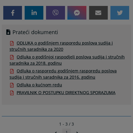
Prateći dokumenti
ODLUKA o godišnjem rasporedu poslova sudija i
stručnih saradnika za 2020
Odluka o godišnjoj raspodjeli poslova sudija i stručnih
saradnika za 2018. godinu
Odluka o rasporedu godišnjem rasporedu poslova
sudija i stručnih saradnika za 2016. godinu
Odluka o kućnom redu
PRAVILNIK O POSTUPKU DIREKTNOG SPORAZUMA
1 - 3 / 3
1