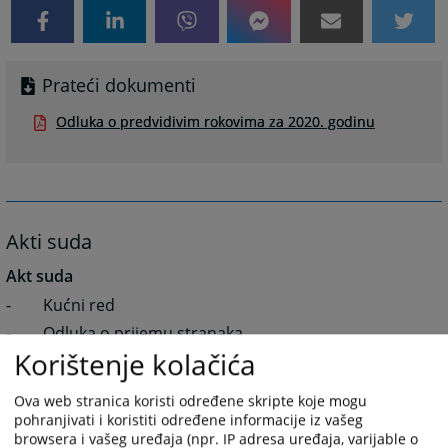
Prateći dokumenti
Odluka o predvidivim rokovima za 2020. godinu
Akti suda
Akt suda
- Kućni red
- Odluka o prijemu stranaka
Korištenje kolačića
- Prvilnik o disciplinskoj i materijalnoj odgovornosti
radnika
Ova web stranica koristi određene skripte koje mogu
- Pravilnik o primanju i postupanju po pritužbama
pohranjivati i koristiti određene informacije iz vašeg
na rad Općinskog suda u Tešnju njegovih sudija i
browsera i vašeg uređaja (npr. IP adresa uređaja, varijable o