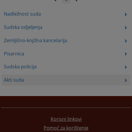
Nadležnost suda
Sudska odjeljenja
Zemljišno-knjižna kancelarija
Pisarnica
Sudska policija
Akti suda
Korisni linkovi
Pomoć za korištenje