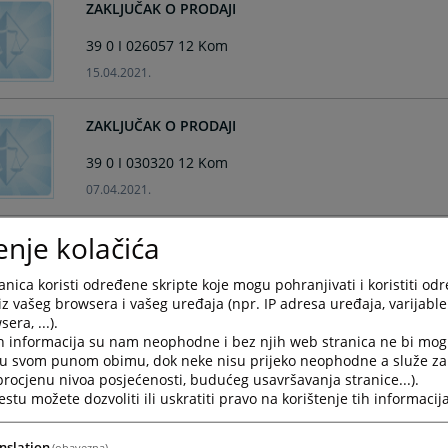
ZAKLJUČAK O PRODAJI
39 0 I 026057 12 Kom
15.04.2021.
ZAKLJUČAK O PRODAJI
39 0 I 030320 12 Kom
07.04.2021.
enje kolačića
ZAKLJUČAK O PRODAJI
39 0 I 052774 18 Kom
nica koristi određene skripte koje mogu pohranjivati i koristiti od
iz vašeg browsera i vašeg uređaja (npr. IP adresa uređaja, varijable 
06.04.2021.
era, ...).
h informacija su nam neophodne i bez njih web stranica ne bi mog
ZAKLJUČAK O PRODAJI
i u svom punom obimu, dok neke nisu prijeko neophodne a služe z
 procjenu nivoa posjećenosti, budućeg usavršavanja stranice...).
39 0 I 060577 20 Kom
tu možete dozvoliti ili uskratiti pravo na korištenje tih informacija
06.04.2021.
nslation
(obavezna)