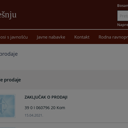
Bosan
ešnju
Idi
na
Napre
sadržaj
osi s javnošću
Javne nabavke
Kontakt
Rodna ravnopr
prodaje
le prodaje
ZAKLJUČAK O PRODAJI
39 0 I 060796 20 Kom
15.04.2021.