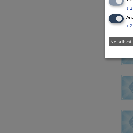
↓
2
Ana
↓
2
Ne prihva