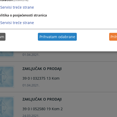
Servisi treće strane
ZAKLJUČAK O PRODAJI
litika o posjećenosti stranica
39 0 I 053954 18 Kom
Servisi treće strane
02.04.2021.
tam
Prihvatam odabrane
Pri
ZAKLJUČAK O PRODAJI
39 0 I 059788 20 Kom
01.04.2021.
ZAKLJUČAK O PRODAJI
39 0 I 032375 13 Kom
01.04.2021.
ZAKLJUČAK O PRODAJI
39 0 I 052580 19 Kom 2
24.03.2021.