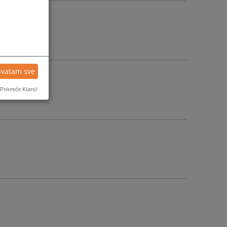
hvatam sve
Pokreće Klaro!