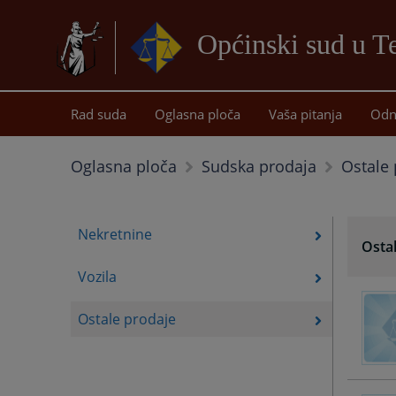
Općinski sud u T
Rad suda
Oglasna ploča
Vaša pitanja
Odn
Ostale 
Oglasna ploča
Sudska prodaja
Nekretnine
Osta
Vozila
Ostale prodaje