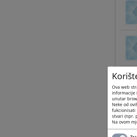
Korišt
Ova web stra
informacije 
unutar brows
Neke od ovi
fukcionisat
stvari (npr.
Na ovom mjes
Tra