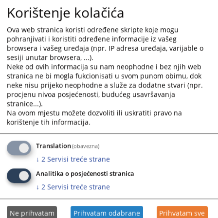
Korištenje kolačića
Ova web stranica koristi određene skripte koje mogu
pohranjivati i koristiti određene informacije iz vašeg
browsera i vašeg uređaja (npr. IP adresa uređaja, varijable o
sesiji unutar browsera, ...).
Neke od ovih informacija su nam neophodne i bez njih web
stranica ne bi mogla fukcionisati u svom punom obimu, dok
neke nisu prijeko neophodne a služe za dodatne stvari (npr.
procjenu nivoa posjećenosti, budućeg usavršavanja
stranice...).
Na ovom mjestu možete dozvoliti ili uskratiti pravo na
korištenje tih informacija.
Translation
(obavezna)
↓
2
Servisi treće strane
Analitika o posjećenosti stranica
↓
2
Servisi treće strane
Ne prihvatam
Prihvatam odabrane
Prihvatam sve