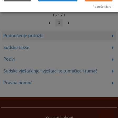
Pokreće Klaro!
1 - 1 / 1
1
Podnošenje pritužbi
Sudske takse
Pozivi
Sudske vještakinje i vještaci te tumačice i tumači
Pravna pomoć
Korisni linkovi