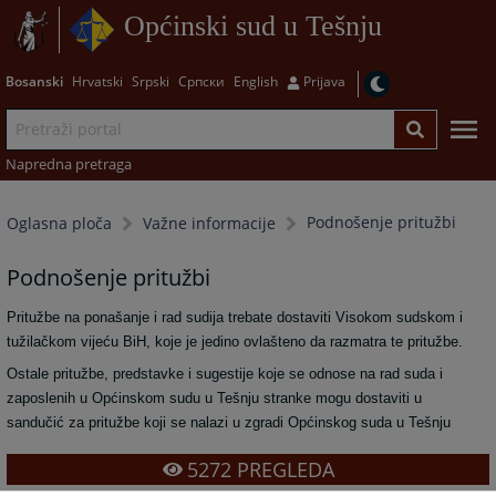
Općinski sud u Tešnju
Bosanski
Hrvatski
Srpski
Српски
English
Prijava
Napredna pretraga
Podnošenje pritužbi
Oglasna ploča
Važne informacije
Podnošenje pritužbi
Pritužbe na ponašanje i rad sudija trebate dostaviti Visokom sudskom i
tužilačkom vijeću BiH, koje je jedino ovlašteno da razmatra te pritužbe.
Ostale pritužbe, predstavke i sugestije koje se odnose na rad suda i
zaposlenih u Općinskom sudu u Tešnju stranke mogu dostaviti u
sandučić za pritužbe koji se nalazi u zgradi Općinskog suda u Tešnju
5272
PREGLEDA