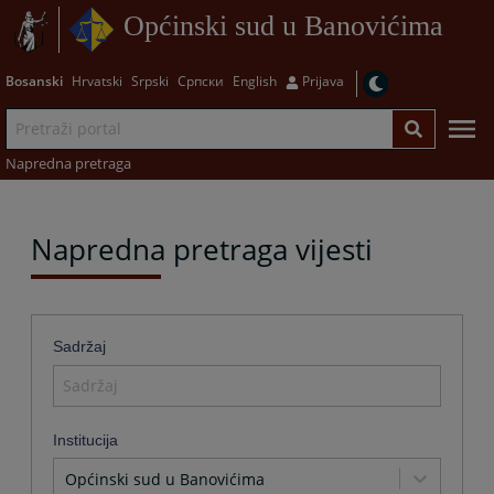
Općinski sud u Banovićima
Bosanski
Hrvatski
Srpski
Српски
English
Prijava
Napredna pretraga
Napredna pretraga vijesti
Sadržaj
Institucija
Općinski sud u Banovićima