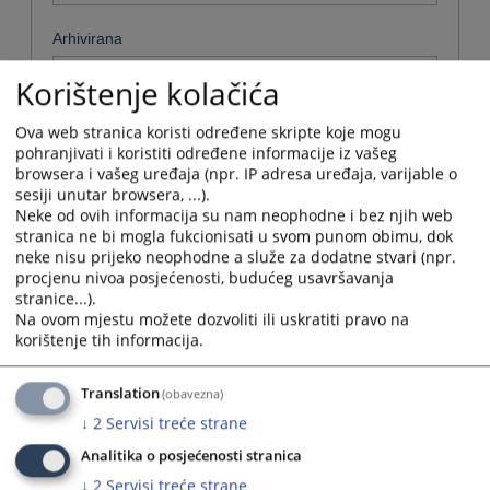
Arhivirana
Ne
Korištenje kolačića
Datum od
Ova web stranica koristi određene skripte koje mogu
pohranjivati i koristiti određene informacije iz vašeg
browsera i vašeg uređaja (npr. IP adresa uređaja, varijable o
sesiji unutar browsera, ...).
Navigate
Neke od ovih informacija su nam neophodne i bez njih web
forward
Datum do
stranica ne bi mogla fukcionisati u svom punom obimu, dok
to
neke nisu prijeko neophodne a služe za dodatne stvari (npr.
interact
procjenu nivoa posjećenosti, budućeg usavršavanja
with
Navigate
stranice...).
the
forward
Sortiraj po
Na ovom mjestu možete dozvoliti ili uskratiti pravo na
calendar
to
korištenje tih informacija.
and
interact
Odaberi...
select
with
a
the
Translation
(obavezna)
date.
Napredne stavke
calendar
↓
2
Servisi treće strane
Press
and
the
select
Analitika o posjećenosti stranica
Pretraži
question
a
↓
2
Servisi treće strane
mark