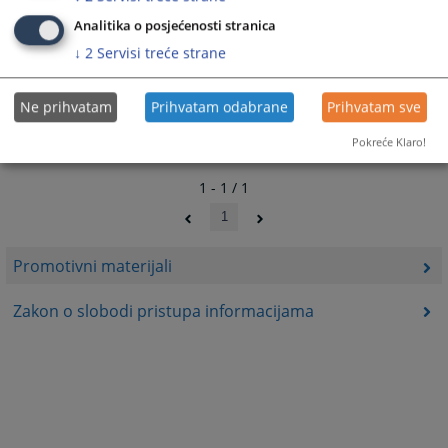
pravosudje
Analitika o posjećenosti stranica
↓
2
Servisi treće strane
Ne prihvatam
Prihvatam odabrane
Prihvatam sve
Pokreće Klaro!
1 - 1 / 1
1
Promotivni materijali
Zakon o slobodi pristupa informacijama