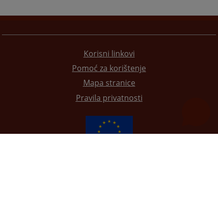
Korisni linkovi
Pomoć za korištenje
Mapa stranice
Pravila privatnosti
Redizajn web stranice je finansirala Evropska unija. Za njen sadržaj isključivo je odgovorno
Visoko sudsko i tužilačko vijeće BiH i ona ne odražava nužno stavove Evropske unije.
© 2021
Visoko sudsko i tužilačko vijeće