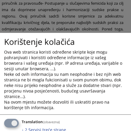
priručnik za pravosuđe- Postupanje u slučajevima femicida koji za cilj
ima da doprinese unapređenju i harmonizaciji sudske prakse u
regionu. Ovaj priručnik sadrži korisne smjernice za adekvatnu
kvalifikaciju krivičnog djela, te preporuke najboljih sudskih praksi za
odmjeravanje otežavajućih i olakšavajućih okolnosti. Pored toga,
priručnik sadrži preporuke za zaštitu prava žrtava pokušaja femicida u
Korištenje kolačića
krivičnom procesu, posebno imajući u vidu njihova prava da budu
tretirane s dostojanstvom i poštovanjem, da ne budu izložene
Ova web stranica koristi određene skripte koje mogu
predrasudama, da im se omogući pravo na zaštitu identiteta i
pohranjivati i koristiti određene informacije iz vašeg
sigurnosti, te pravo da traže naknadu nematerijalne štete koja je
browsera i vašeg uređaja (npr. IP adresa uređaja, varijable o
nastala izvršenjem zločina.
sesiji unutar browsera, ...).
Neke od ovih informacija su nam neophodne i bez njih web
1134
PREGLEDA
stranica ne bi mogla fukcionisati u svom punom obimu, dok
neke nisu prijeko neophodne a služe za dodatne stvari (npr.
procjenu nivoa posjećenosti, budućeg usavršavanja
stranice...).
Na ovom mjestu možete dozvoliti ili uskratiti pravo na
korištenje tih informacija.
Prateći dokumenti
Translation
(obavezna)
Postupanje u slucajevima femicida - priručnik za
↓
2
Servisi treće strane