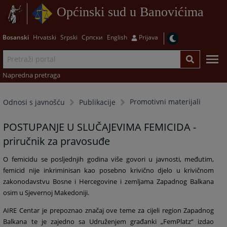
Općinski sud u Banovićima
Bosanski
Hrvatski
Srpski
Српски
English
Prijava
Napredna pretraga
Promotivni materijali
Odnosi s javnošću
Publikacije
POSTUPANJE U SLUČAJEVIMA FEMICIDA -
priručnik za pravosuđe
O femicidu se posljednjih godina više govori u javnosti, međutim,
femicid nije inkriminisan kao posebno krivično djelo u krivičnom
zakonodavstvu Bosne i Hercegovine i zemljama Zapadnog Balkana
osim u Sjevernoj Makedoniji.
AIRE Centar je prepoznao značaj ove teme za cijeli region Zapadnog
Balkana te je zajedno sa Udruženjem građanki „FemPlatz“ izdao