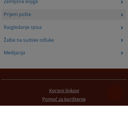
Zemljišne knjige
Prijem pošte
Razgledanje spisa
Žalbe na sudske odluke
Medijacija
Korisni linkovi
Pomoć za korištenje
Mapa stranice
Pravila privatnosti