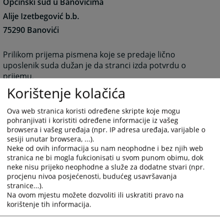
Općinski sud u Banovićima
Alije Izetbegović b.b.
75290 Banovići
Prilikom prijema pismena koje se predaje lično
uposlenik suda dužan je da stranci izda potvrdu o
prijemu.
Korištenje kolačića
Prilikom predaje dokumenta potrebno je platiti
propisanu sudsku taksu.
Ova web stranica koristi određene skripte koje mogu
pohranjivati i koristiti određene informacije iz vašeg
1323
PREGLEDA
browsera i vašeg uređaja (npr. IP adresa uređaja, varijable o
sesiji unutar browsera, ...).
Neke od ovih informacija su nam neophodne i bez njih web
stranica ne bi mogla fukcionisati u svom punom obimu, dok
neke nisu prijeko neophodne a služe za dodatne stvari (npr.
procjenu nivoa posjećenosti, budućeg usavršavanja
stranice...).
Na ovom mjestu možete dozvoliti ili uskratiti pravo na
korištenje tih informacija.