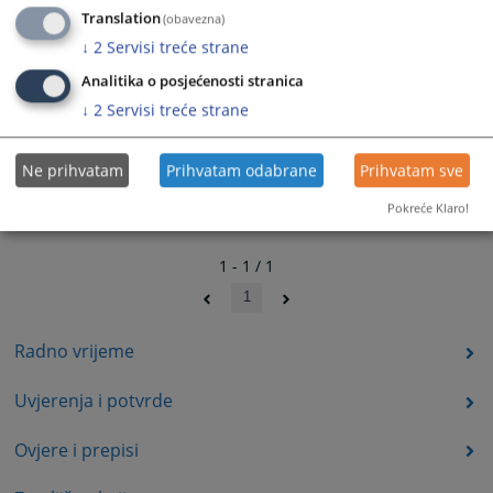
Translation
(obavezna)
↓
2
Servisi treće strane
Analitika o posjećenosti stranica
↓
2
Servisi treće strane
Ne prihvatam
Prihvatam odabrane
Prihvatam sve
Pokreće Klaro!
1 - 1 / 1
1
Radno vrijeme
Uvjerenja i potvrde
Ovjere i prepisi