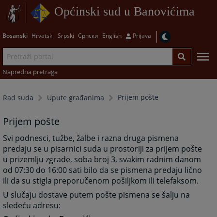
Općinski sud u Banovićima
Bosanski
Hrvatski
Srpski
Српски
English
Prijava
Napredna pretraga
Prijem pošte
Rad suda
Upute građanima
Prijem pošte
Svi podnesci, tužbe, žalbe i razna druga pismena
predaju se u pisarnici suda u prostoriji za prijem pošte
u prizemlju zgrade, soba broj 3, svakim radnim danom
od 07:30 do 16:00 sati bilo da se pismena predaju lično
ili da su stigla preporučenom pošiljkom ili telefaksom.
U slučaju dostave putem pošte pismena se šalju na
sledeću adresu: