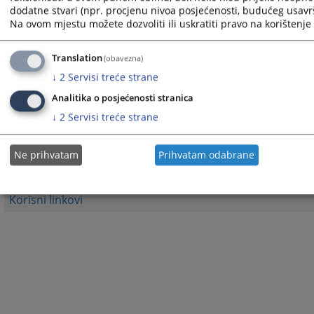
dodatne stvari (npr. procjenu nivoa posjećenosti, budućeg usavrš
Na ovom mjestu možete dozvoliti ili uskratiti pravo na korištenje 
2145
PREGLEDA
Translation
(obavezna)
↓
2
Servisi treće strane
Analitika o posjećenosti stranica
↓
2
Servisi treće strane
1 - 1 / 1
Ne prihvatam
Prihvatam odabrane
1
Korisni linkovi