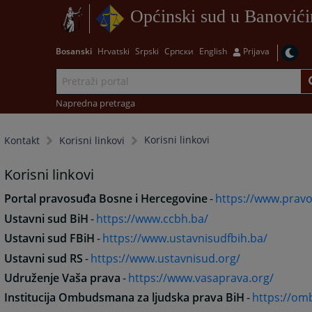
Općinski sud u Banović
Bosanski
Hrvatski
Srpski
Српски
English
Prijava
Napredna pretraga
Korisni linkovi
Kontakt
Korisni linkovi
Korisni linkovi
Portal pravosuđa Bosne i Hercegovine
-
https://www.pravo
Ustavni sud BiH
-
https://www.ccbh.ba/
Ustavni sud FBiH
-
https://www.ustavnisudfbih.ba/
Ustavni sud RS
-
https://www.ustavnisud.org/
Udruženje Vaša prava
-
https://www.vasaprava.org/
Institucija Ombudsmana za ljudska prava BiH
-
https://om