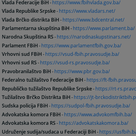
Vlada Federacije BiH
-
https://www.fbihvlada.gov.ba/
Vlada Republike Srpske
-
https://www.vladars.net/
Vlada Brčko distrikta BiH
-
https://www.bdcentral.net/
Parlamentarna skupština BiH
-
https://www.parlament.ba/
Narodna Skupština RS
-
https://narodnaskupstinars.net/
Parlament FBiH
-
https://www.parlamentfbih.gov.ba/
Vrhovni sud FBiH
-
https://vsud-fbih.pravosudje.ba/
Vrhovni sud RS
-
https://vsud-rs.pravosudje.ba/
Pravobranilaštvo BiH
-
https://www.pbr.gov.ba/
Federalno tužilaštvo Federacije BiH
-
https://ft-fbih.pravos
Republičko tužilaštvo Republike Srpske
-
https://rt-rs.prav
Tužilaštvo Brčko Distrikta BiH
-
https://jt-brckodistriktbih
Sudska policija FBiH
-
https://sudpol-fbih.pravosudje.ba/
Advokatska komora FBiH
-
https://www.advokomfbih.ba/
Advokatska komora RS
-
https://advokatskakomora.ba/
Udruženje sudija/sudaca u Federaciji BiH
-
https://usfbih.b