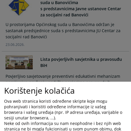
suda u Banovićima
s predstavnicima Javne ustanove Centar
za socijalni rad Banovići
U prostorijama Općinskog suda u Banovićima održan je
sastanak predsjednice suda s predstavnicima JU Centar za
socijalni rad Banovići
23.06.2026.
Lista povjerljivih savjetnika u pravosuđu
BiH
Povjerljivo savjetovanje preventivni edukativni mehanizam
namijenjen pružanju podrške nosiocima pravosudnih
Korištenje kolačića
funkcija u rješavanju etičkih dilema, jačanju integriteta i
unapređenju profesionalnih standarda
Ova web stranica koristi određene skripte koje mogu
10.06.2026.
pohranjivati i koristiti određene informacije iz vašeg
browsera i vašeg uređaja (npr. IP adresa uređaja, varijable o
Predsjednca Općinskog suda u
sesiji unutar browsera, ...).
Banovićima prisustvovala sastanaku
Neke od ovih informacija su nam neophodne i bez njih web
predsjednika općinskih sudova sa
stranica ne bi mogla fukcionisati u svom punom obimu, dok