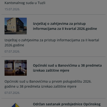
Kantonalnog suda u Tuzli
and
and
select
select
15.07.2026.
a
a
date.
date.
Izvještaj o zahtjevima za pristup
Press
Press
informacijama za II kvartal 2026.godine
the
the
question
question
Izvještaj o zahtjevima za pristup informacijama za II kvartal
mark
mark
2026.godine
key
key
to
to
07.07.2026.
get
get
the
the
Općinski sud u Banovićima u 38 predmeta
keyboard
keyboard
izrekao zaštitne mjere
shortcuts
shortcuts
for
for
Općinski sud u Banovićima u prvom polugodištu 2026.
changing
changing
godine u 38 predmeta izrekao zaštitne mjere
dates.
dates.
07.07.2026.
Održan sastanak predsjednice Općinskog