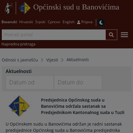
Općinski sud u Banovićima
Bosanski
Hrvatski
Srpski
Српски
English
Prijava
Napredna pretraga
Aktuelnosti
Odnosi s javnošću
Vijesti
Aktuelnosti
Navigate
Navigate
forward
forward
Predsjednica Općinskog suda u
to
to
Banovićima održala sastanak sa
interact
interact
Predsjednikom Kantonalnog suda u Tuzli
with
with
U Općinskom sudu u Banovićima održan je radni sastanak
the
the
predsjednice Općinskog suda u Banovićima predsjednika
calendar
calendar