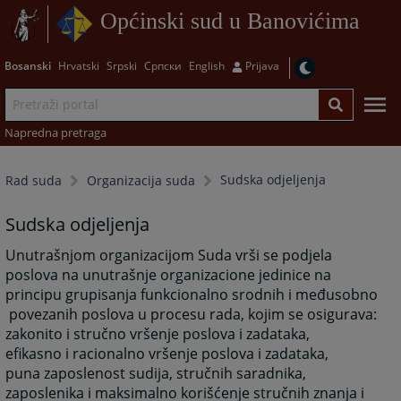
Općinski sud u Banovićima
Bosanski
Hrvatski
Srpski
Српски
English
Prijava
Napredna pretraga
Sudska odjeljenja
Rad suda
Organizacija suda
Sudska odjeljenja
Unutrašnjom organizacijom Suda vrši se podjela
poslova na unutrašnje organizacione jedinice na
principu grupisanja funkcionalno srodnih i međusobno
povezanih poslova u procesu rada, kojim se osigurava:
zakonito i stručno vršenje poslova i zadataka,
efikasno i racionalno vršenje poslova i zadataka,
puna zaposlenost sudija, stručnih saradnika,
zaposlenika i maksimalno korišćenje stručnih znanja i