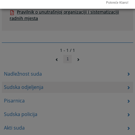
Prateći dokumenti
Pokreće Klaro!
Pravilnik o unutrašnjoj organizaciji i sistematizaciji
radnih mjesta
1 - 1 / 1
1
Nadležnost suda
Sudska odjeljenja
Pisarnica
Sudska policija
Akti suda