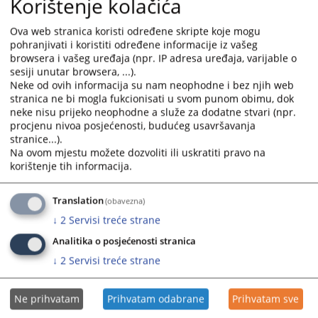
Korištenje kolačića
2. Odjeljenje za sudsku upravu, administrativno-
Ova web stranica koristi određene skripte koje mogu
tehničke, računovodstveno-materijalne i pomoćne
pohranjivati i koristiti određene informacije iz vašeg
browsera i vašeg uređaja (npr. IP adresa uređaja, varijable o
poslove
sesiji unutar browsera, ...).
a) Odsjek sudske uprave
Neke od ovih informacija su nam neophodne i bez njih web
b) Odsjek – Pisarnica
stranica ne bi mogla fukcionisati u svom punom obimu, dok
neke nisu prijeko neophodne a služe za dodatne stvari (npr.
3. Odjeljenje za zemljišnoknjižne poslove.
procjenu nivoa posjećenosti, budućeg usavršavanja
stranice...).
Više informacija možete naći u Pravilniku o unutrašnjoj
Na ovom mjestu možete dozvoliti ili uskratiti pravo na
korištenje tih informacija.
organizaciji i sistematizaciji radnih mjesta Općinskog
suda u Banovićima, koji možete pogledati u pratećim
dokumentima.
Translation
(obavezna)
↓
2
Servisi treće strane
1082
PREGLEDA
Analitika o posjećenosti stranica
↓
2
Servisi treće strane
Ne prihvatam
Prihvatam odabrane
Prihvatam sve