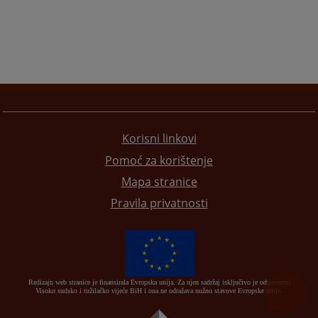
Korisni linkovi
Pomoć za korištenje
Mapa stranice
Pravila privatnosti
Redizajn web stranice je finansirala Evropska unija. Za njen sadržaj isključivo je odgovorno
Visoko sudsko i tužilačko vijeće BiH i ona ne odražava nužno stavove Evropske unije.