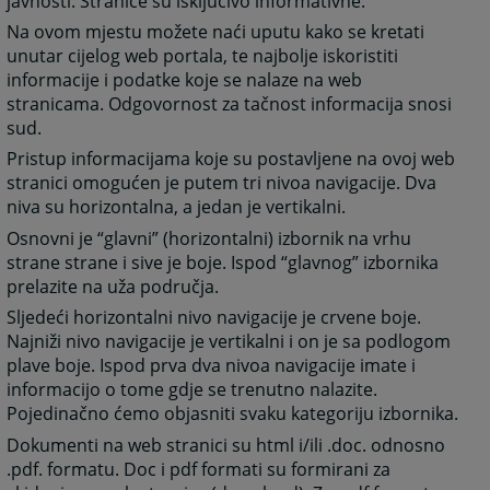
javnosti. Stranice su isključivo informativne.
Na ovom mjestu možete naći uputu kako se kretati
unutar cijelog web portala, te najbolje iskoristiti
informacije i podatke koje se nalaze na web
stranicama. Odgovornost za tačnost informacija snosi
sud.
Pristup informacijama koje su postavljene na ovoj web
stranici omogućen je putem tri nivoa navigacije. Dva
niva su horizontalna, a jedan je vertikalni.
Osnovni je “glavni” (horizontalni) izbornik na vrhu
strane strane i sive je boje. Ispod “glavnog” izbornika
prelazite na uža područja.
Sljedeći horizontalni nivo navigacije je crvene boje.
Najniži nivo navigacije je vertikalni i on je sa podlogom
plave boje. Ispod prva dva nivoa navigacije imate i
informacijo o tome gdje se trenutno nalazite.
Pojedinačno ćemo objasniti svaku kategoriju izbornika.
Dokumenti na web stranici su html i/ili .doc. odnosno
.pdf. formatu. Doc i pdf formati su formirani za