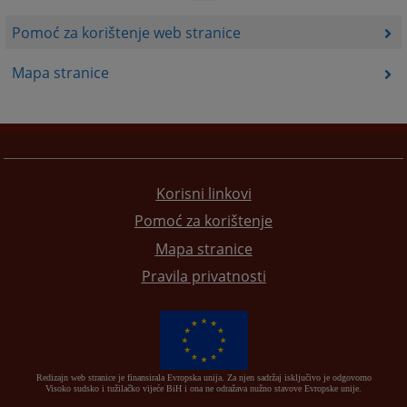
Pomoć za korištenje web stranice
Mapa stranice
Korisni linkovi
Pomoć za korištenje
Mapa stranice
Pravila privatnosti
Redizajn web stranice je finansirala Evropska unija. Za njen sadržaj isključivo je odgovorno
Visoko sudsko i tužilačko vijeće BiH i ona ne odražava nužno stavove Evropske unije.