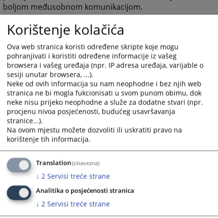
boljom međusobnom komunikacijom.
Grupa Najava događaja predstavlja najavu budućih
Korištenje kolačića
događanja važnih za sud sa datumom događanja.
Grupa često postavljana pitanja prikazuje pitanja i
Ova web stranica koristi određene skripte koje mogu
odgovore koji su najčešće postavljana sudu, a vezana
pohranjivati i koristiti određene informacije iz vašeg
browsera i vašeg uređaja (npr. IP adresa uređaja, varijable o
su za rad suda ili druge aktivnosti vezane za sam sud.
sesiji unutar browsera, ...).
Grupa Raspored suđenja prikazuje detaljne informacije
Neke od ovih informacija su nam neophodne i bez njih web
o suđenjima u sudu za određeni vremenski period.
stranica ne bi mogla fukcionisati u svom punom obimu, dok
neke nisu prijeko neophodne a služe za dodatne stvari (npr.
Grupa Vijesti iz pravosuđa obuhvata informacije koje
procjenu nivoa posjećenosti, budućeg usavršavanja
su vezane za pravosuđe BiH u cjelini.
stranice...).
Unutar svih grupa starije novosti i informacije osim
Na ovom mjestu možete dozvoliti ili uskratiti pravo na
onih koje su na naslovnici nisu zbrisane. Klikom na riječ
korištenje tih informacija.
“više” prebaciti će vas arhivu aktuelnosti ili drugih
informacija.
Translation
(obavezna)
Rad suda
↓
2
Servisi treće strane
Klikom na Rad suda otvoriti će vam se web stranicama
Analitika o posjećenosti stranica
sa svim novostima (arhivom) koje su vezane za rad
suda.
↓
2
Servisi treće strane