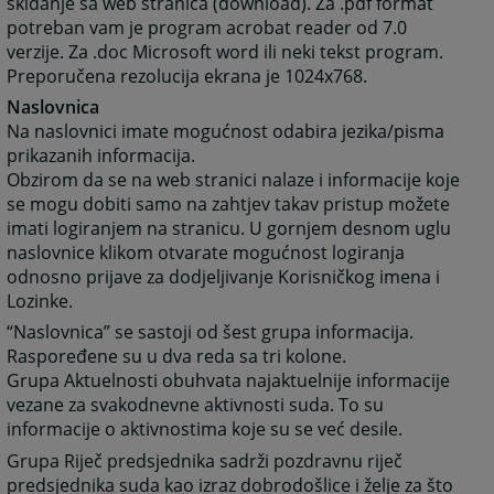
skidanje sa web stranica (download). Za .pdf format
potreban vam je program acrobat reader od 7.0
verzije. Za .doc Microsoft word ili neki tekst program.
Preporučena rezolucija ekrana je 1024x768.
Naslovnica
Na naslovnici imate mogućnost odabira jezika/pisma
prikazanih informacija.
Obzirom da se na web stranici nalaze i informacije koje
se mogu dobiti samo na zahtjev takav pristup možete
imati logiranjem na stranicu. U gornjem desnom uglu
naslovnice klikom otvarate mogućnost logiranja
odnosno prijave za dodjeljivanje Korisničkog imena i
Lozinke.
“Naslovnica” se sastoji od šest grupa informacija.
Raspoređene su u dva reda sa tri kolone.
Grupa Aktuelnosti obuhvata najaktuelnije informacije
vezane za svakodnevne aktivnosti suda. To su
informacije o aktivnostima koje su se već desile.
Grupa Riječ predsjednika sadrži pozdravnu riječ
predsjednika suda kao izraz dobrodošlice i želje za što