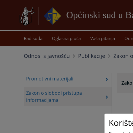
Općinski sud u 
Rad suda
Oglasna ploča
Vaša pitanja
Odn
Zakon o
Odnosi s javnošću
Publikacije
Promotivni materijali
Zako
Zakon o slobodi pristupa
informacijama
Korišt