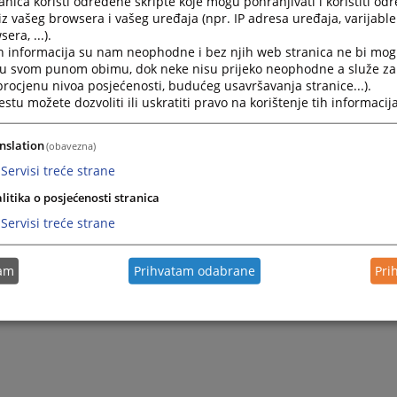
nica koristi određene skripte koje mogu pohranjivati i koristiti od
iz vašeg browsera i vašeg uređaja (npr. IP adresa uređaja, varijable 
era, ...).
h informacija su nam neophodne i bez njih web stranica ne bi mog
i u svom punom obimu, dok neke nisu prijeko neophodne a služe z
 procjenu nivoa posjećenosti, budućeg usavršavanja stranice...).
tu možete dozvoliti ili uskratiti pravo na korištenje tih informacija
nslation
(obavezna)
Servisi treće strane
litika o posjećenosti stranica
Servisi treće strane
tam
Prihvatam odabrane
Pri