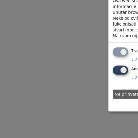
Ova web stra
informacije 
unutar brows
Neke od ovi
fukcionisat
stvari (npr.
Na ovom mjes
Tra
↓
2
Ana
↓
2
Ne prihva