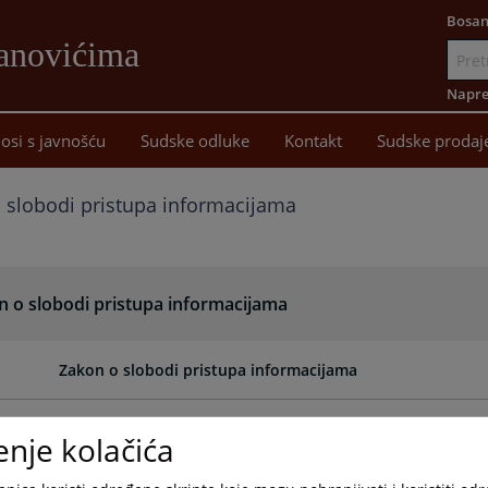
Bosan
Banovićima
Idi
na
Napre
sadržaj
osi s javnošću
Sudske odluke
Kontakt
Sudske prodaj
 slobodi pristupa informacijama
n o slobodi pristupa informacijama
Zakon o slobodi pristupa informacijama
enje kolačića