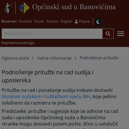
Općinski sud u Banovićima
Bosanski
Hrvatski
Srpski
Српски
English
Prijava
Napredna pretraga
Podnošenje pritužbi
Oglasna ploča
Važne informacije
Podnošenje pritužbi na rad sudija i
uposlenika
Pritužbe na rad i ponašanje sudija trebate dostaviti
Visokom sudskom i tužilačkom vijeću BiH
, koje jedino
ovlašteno da razmatra te pritužbe.
Predstavke, pritužbe i sugestije koje se odnose na rad
suda i uposlenika Općinskog suda u Banovićima
stranke mogu dostaviti putem pošte, lično u sandučić