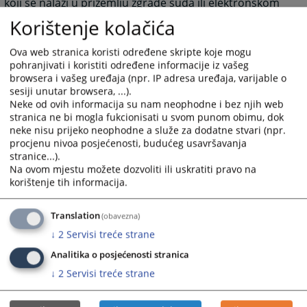
koji se nalazi u prizemlju zgrade suda ili elektronskom
poštom na adresu Predsjednika suda.
Korištenje kolačića
3990
PREGLEDA
Ova web stranica koristi određene skripte koje mogu
pohranjivati i koristiti određene informacije iz vašeg
browsera i vašeg uređaja (npr. IP adresa uređaja, varijable o
sesiji unutar browsera, ...).
Neke od ovih informacija su nam neophodne i bez njih web
stranica ne bi mogla fukcionisati u svom punom obimu, dok
neke nisu prijeko neophodne a služe za dodatne stvari (npr.
procjenu nivoa posjećenosti, budućeg usavršavanja
stranice...).
Na ovom mjestu možete dozvoliti ili uskratiti pravo na
korištenje tih informacija.
Translation
(obavezna)
↓
2
Servisi treće strane
Analitika o posjećenosti stranica
↓
2
Servisi treće strane