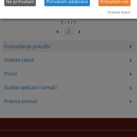
Ne prihvatam
Prihvatam odabrane
Prihvatam sve
Pokreće Klaro!
1 - 1 / 1
1
Podnošenje pritužbi
Sudske takse
Pozivi
Sudski vještaci i tumači
Pravna pomoć