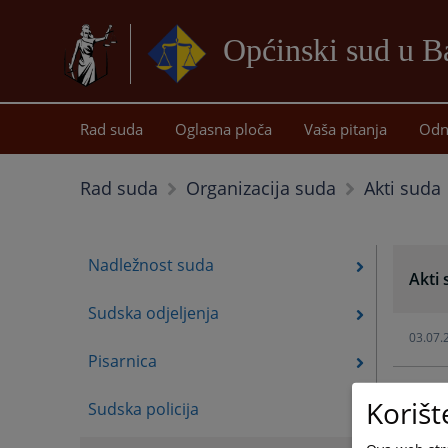
Općinski sud u 
Rad suda
Oglasna ploča
Vaša pitanja
Odn
Akti suda
Rad suda
Organizacija suda
Nadležnost suda
Akti
Sudska odjeljenja
03.07.
Pisarnica
26.09.
Korišt
Sudska policija
05.03.