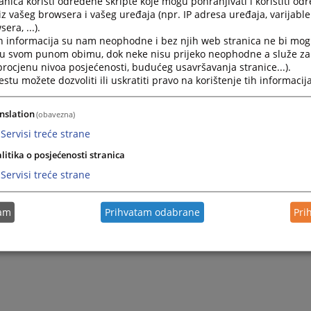
nica koristi određene skripte koje mogu pohranjivati i koristiti od
iz vašeg browsera i vašeg uređaja (npr. IP adresa uređaja, varijable 
era, ...).
Pravilnici Općinskog suda u Banovićima
h informacija su nam neophodne i bez njih web stranica ne bi mog
i u svom punom obimu, dok neke nisu prijeko neophodne a služe z
 procjenu nivoa posjećenosti, budućeg usavršavanja stranice...).
tu možete dozvoliti ili uskratiti pravo na korištenje tih informacija
nslation
(obavezna)
Servisi treće strane
litika o posjećenosti stranica
Servisi treće strane
tam
Prihvatam odabrane
Pri