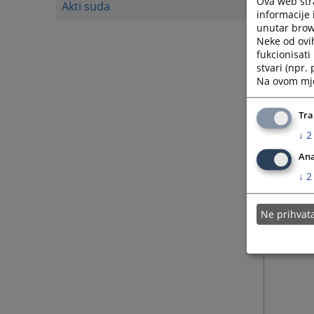
Ova web stra
Akti suda
informacije 
unutar brows
Neke od ovi
fukcionisat
stvari (npr.
Na ovom mjes
Tra
↓
2
Ana
↓
2
Ne prihva