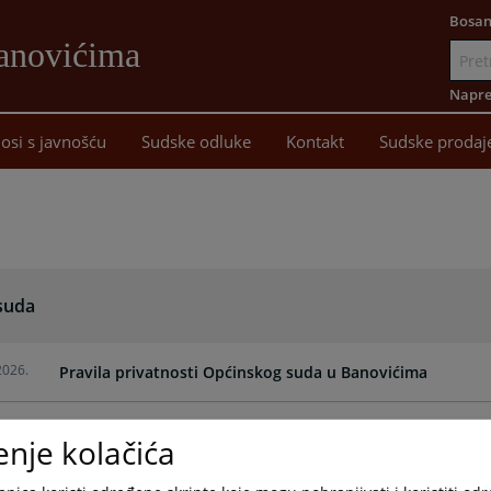
Bosan
Banovićima
Idi
na
Napre
sadržaj
osi s javnošću
Sudske odluke
Kontakt
Sudske prodaj
 suda
2026.
Pravila privatnosti Općinskog suda u Banovićima
2025.
Strateški plan za 2025-2027 i Godišnji program rada Opć
enje kolačića
2024.
Budžet Općinskog suda u Banovićima za 2024. godinu