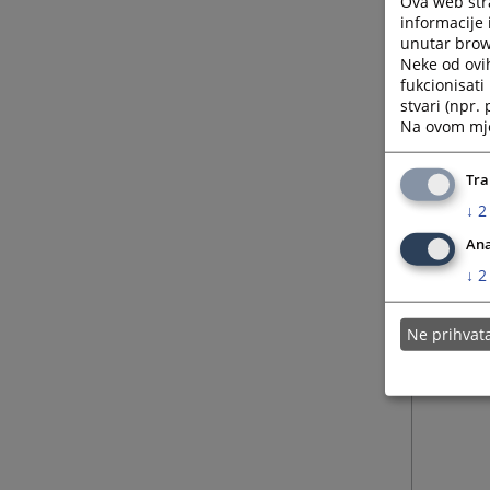
Ova web stra
informacije 
unutar brows
Neke od ovi
fukcionisat
stvari (npr.
Na ovom mjes
Tra
↓
2
Ana
↓
2
Ne prihva