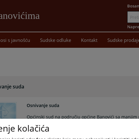
Bosan
Banovićima
Idi
na
Napre
sadržaj
osi s javnošću
Sudske odluke
Kontakt
Sudske prodaj
vanje suda
Osnivanje suda
Općinski sud na području općine Banovići sa manjim p
enje kolačića