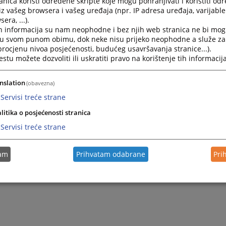
nica koristi određene skripte koje mogu pohranjivati i koristiti od
iz vašeg browsera i vašeg uređaja (npr. IP adresa uređaja, varijable 
era, ...).
h informacija su nam neophodne i bez njih web stranica ne bi mog
i u svom punom obimu, dok neke nisu prijeko neophodne a služe z
 procjenu nivoa posjećenosti, budućeg usavršavanja stranice...).
tu možete dozvoliti ili uskratiti pravo na korištenje tih informacija
nslation
(obavezna)
Servisi treće strane
litika o posjećenosti stranica
Servisi treće strane
tam
Prihvatam odabrane
Pri