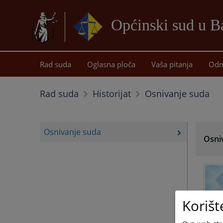
Općinski sud u 
Rad suda
Oglasna ploča
Vaša pitanja
Odn
Osnivanje suda
Rad suda
Historijat
Osnivanje suda
Osni
Korišt