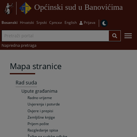
Općinski sud u Banovićima
Bosanski
Hrvatski
Srpski
Српски
English
Prijava
Napredna pretraga
Mapa stranice
Rad suda
Upute građanima
Radno vrijeme
Uvjerenja i potvrde
Ovjere i prepisi
Zemljišne knjige
Prijem pošte
Razgledanje spisa
Žalbe na sudske odluke