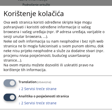
Podnošenje pritužbi
Sudske takse
Korištenje kolačića
Pozivi
Sudski vještaci i tumači
Ova web stranica koristi određene skripte koje mogu
Pravna pomoć
pohranjivati i koristiti određene informacije iz vašeg
Raspored suđenja
browsera i vašeg uređaja (npr. IP adresa uređaja, varijable o
sesiji unutar browsera, ...).
Raspored suđenja
Neke od ovih informacija su nam neophodne i bez njih web
Elektronska oglasna ploča
stranica ne bi mogla fukcionisati u svom punom obimu, dok
Upražnjene pozicije
neke nisu prijeko neophodne a služe za dodatne stvari (npr.
Opće informacije
procjenu nivoa posjećenosti, budućeg usavršavanja
Objavljene pozicije
stranice...).
Vaša pitanja
Na ovom mjestu možete dozvoliti ili uskratiti pravo na
korištenje tih informacija.
Često postavljana pitanja
Često postavljana pitanja
Translation
(obavezna)
Specifična pitanja
↓
2
Servisi treće strane
Zemljišno-knjižni izvadak
Odnosi s javnošću
Analitika o posjećenosti stranica
Vijesti
↓
2
Servisi treće strane
Aktuelnosti