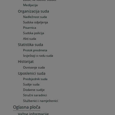
Medijacija
Organizacija suda
Nadležnost suda
Sudska odjeljenja
Pisarnica
Sudska policija
Akti suda
Statistika suda
Protok predmeta
Izvještaji o radu suda
Historijat
Osnivanje suda
Uposlenici suda
Predsjednik suda
Sudije suda
Dodatne sudije
Stručni saradnici
Službenici i namještenici
Oglasna ploča
Važne informacije