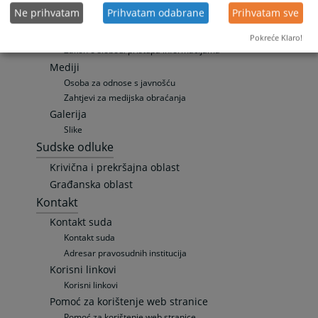
Saopćenja za javnost
Ne prihvatam
Prihvatam odabrane
Prihvatam sve
Publikacije
Promotivni materijali
Pokreće Klaro!
Zakon o slobodi pristupa informacijama
Mediji
Osoba za odnose s javnošću
Zahtjevi za medijska obraćanja
Galerija
Slike
Sudske odluke
Krivična i prekršajna oblast
Građanska oblast
Kontakt
Kontakt suda
Kontakt suda
Adresar pravosudnih institucija
Korisni linkovi
Korisni linkovi
Pomoć za korištenje web stranice
Pomoć za korištenje web stranice