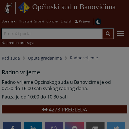
Općinski sud u Banovićima
Bosanski
Hrvatski
Srpski
Српски
English
Prijava
Napredna pretraga
Radno vrijeme
Rad suda
Upute građanima
Radno vrijeme
Radno vrijeme Općinskog suda u Banovićima je od
07:30 do 16:00 sati svakog radnog dana.
Pauza je od 10:00 do 10:30 sati
4273
PREGLEDA