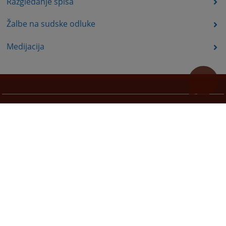
Razgledanje spisa
Žalbe na sudske odluke
Medijacija
Korisni linkovi
Pomoć za korištenje
Mapa stranice
Pravila privatnosti
Redizajn web stranice je finansirala Evropska unija. Za njen sadržaj isključivo je odgovorno
Visoko sudsko i tužilačko vijeće BiH i ona ne odražava nužno stavove Evropske unije.