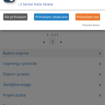
↓
2
Servisi treće strane
Ne prihvatam
Prihvatam odabrane
Prihvatam sve
Pokreće Klaro!
1 - 1 / 1
1
Radno vrijeme
Uvjerenja i potvrde
Ovjere i prepisi
Zemljišne knjige
Prijem pošte