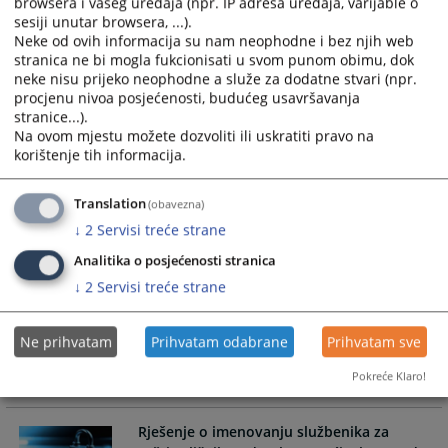
browsera i vašeg uređaja (npr. IP adresa uređaja, varijable o
osumnjičenog B.G. zbog krivičnog djela –
sesiji unutar browsera, ...).
Primanje nagrade ili drugog oblika koristi
Neke od ovih informacija su nam neophodne i bez njih web
za trgovinu uticajem,
stranica ne bi mogla fukcionisati u svom punom obimu, dok
neke nisu prijeko neophodne a služe za dodatne stvari (npr.
Potvrđena optužnica protiv osumnjičenog B.G. iz Banovića
procjenu nivoa posjećenosti, budućeg usavršavanja
zbog krivičnog djela – Primanje nagrade ili drugog oblika
stranice...).
koristi za trgovinu uticajem, krivičnog djela – Davanje dara ili
Na ovom mjestu možete dozvoliti ili uskratiti pravo na
drugih oblika koristi i krivičnog djela – Učestvovanje u grupi
korištenje tih informacija.
ljudi koja spriječi službenu osobu u vršenju službene radnje.
17.10.2025.
Translation
(obavezna)
↓
2
Servisi treće strane
Izvještaj o zahtjevima za pristup
Analitika o posjećenosti stranica
informacijama za III kvartal 2025. godine
↓
2
Servisi treće strane
Općinski sud u Banovićima je u toku III kvartala 2025. godine
zaprimio 9 (devet) zahtjeva za slobodan pristup
Ne prihvatam
Prihvatam odabrane
Prihvatam sve
informacijama,
Pokreće Klaro!
15.10.2025.
Rješenje o imenovanju službenika za