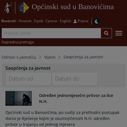
Općinski sud u Banovićima
Bosanski
Hrvatski
Srpski
Српски
English
Prijava
Napredna pretraga
Saopćenja za javnost
Odnosi s javnošću
Vijesti
Saopćenja za javnost
Navigate
Navigate
forward
forward
Određen jednomjesečni pritvor za lice
to
to
N.H.
interact
interact
Općinski sud u Banovićima, po sudiji za prethodni postupak
with
with
donio je Rješenje kojim je osumnjičenom N.H. određen
the
the
pritvor u trajanju od jednog mjeseca
calendar
calendar