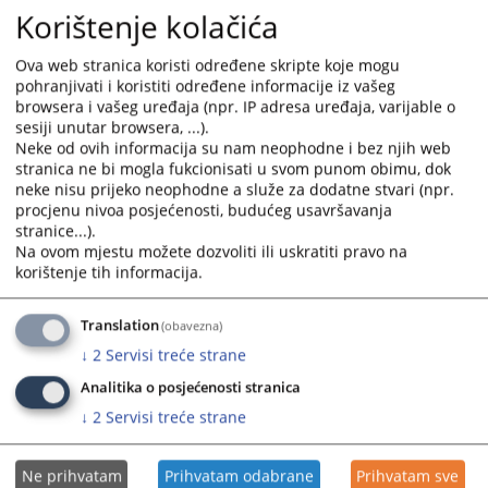
Korištenje kolačića
Ova web stranica koristi određene skripte koje mogu
pohranjivati i koristiti određene informacije iz vašeg
browsera i vašeg uređaja (npr. IP adresa uređaja, varijable o
sesiji unutar browsera, ...).
Neke od ovih informacija su nam neophodne i bez njih web
stranica ne bi mogla fukcionisati u svom punom obimu, dok
neke nisu prijeko neophodne a služe za dodatne stvari (npr.
procjenu nivoa posjećenosti, budućeg usavršavanja
Trenutno nema vijesti
stranice...).
Na ovom mjestu možete dozvoliti ili uskratiti pravo na
korištenje tih informacija.
Translation
(obavezna)
↓
2
Servisi treće strane
Analitika o posjećenosti stranica
↓
2
Servisi treće strane
Ne prihvatam
Prihvatam odabrane
Prihvatam sve