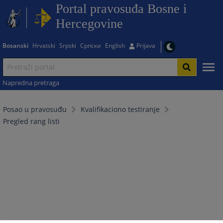
Portal pravosuđa Bosne i
Hercegovine
Bosanski
Hrvatski
Srpski
Српски
English
Prijava
Napredna pretraga
Posao u pravosuđu
Kvalifikaciono testiranje
Pregled rang listi