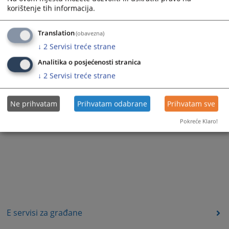
korištenje tih informacija.
Translation
(obavezna)
↓
2
Servisi treće strane
Analitika o posjećenosti stranica
↓
2
Servisi treće strane
Ne prihvatam
Prihvatam odabrane
Prihvatam sve
Pokreće Klaro!
E servisi za građane