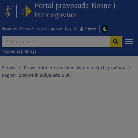
Portal pravosuđa Bosne i
Hercegovine
Bosanski
Hrvatski
Srpski
Српски
English
Prijava
Napredna pretraga
Servisi
Pravosudni Informacioni sistem u službi građana
Registri poslovnih subjekata u BiH