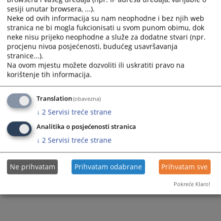
sesiji unutar browsera, ...).
Neke od ovih informacija su nam neophodne i bez njih web
stranica ne bi mogla fukcionisati u svom punom obimu, dok
neke nisu prijeko neophodne a služe za dodatne stvari (npr.
procjenu nivoa posjećenosti, budućeg usavršavanja
stranice...).
Na ovom mjestu možete dozvoliti ili uskratiti pravo na
korištenje tih informacija.
Translation
(obavezna)
↓
2
Servisi treće strane
Analitika o posjećenosti stranica
↓
2
Servisi treće strane
Ne prihvatam
Prihvatam odabrane
Prihvatam sve
Pokreće Klaro!