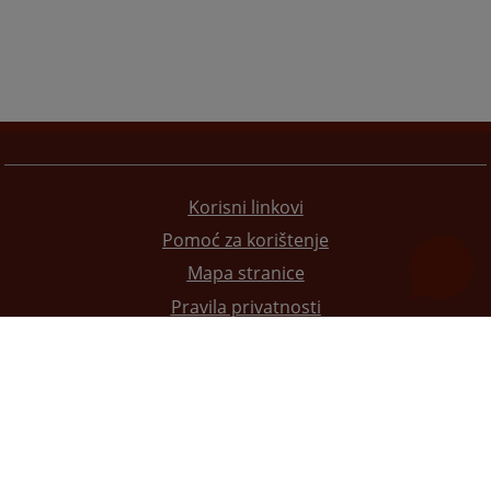
Korisni linkovi
Pomoć za korištenje
Mapa stranice
Pravila privatnosti
Redizajn web stranice je finansirala Evropska unija. Za njen sadržaj isključivo je odgovorno
Visoko sudsko i tužilačko vijeće BiH i ona ne odražava nužno stavove Evropske unije.