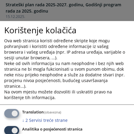
Strateški plan rada 2025-2027. godinu, Godišnji program
select
select
rada za 2025. godinu
a
a
15.12.2025.
date.
date.
Press
Press
Korištenje kolačića
Objavljivanje sudskih odluka, akata i informacija o sudskim
the
the
predmetima
question
question
Ova web stranica koristi određene skripte koje mogu
28.06.2024.
mark
mark
pohranjivati i koristiti određene informacije iz vašeg
key
key
browsera i vašeg uređaja (npr. IP adresa uređaja, varijable o
Strateški plan rada 2022-2024. godinu, Godišnji program
sesiji unutar browsera, ...).
to
to
rada za 2022. godinu
Neke od ovih informacija su nam neophodne i bez njih web
get
get
21.03.2022.
stranica ne bi mogla fukcionisati u svom punom obimu, dok
the
the
neke nisu prijeko neophodne a služe za dodatne stvari (npr.
keyboard
keyboard
procjenu nivoa posjećenosti, budućeg usavršavanja
Godišnji program rada Kantonalnog suda u Bihaću 2021-
shortcuts
shortcuts
stranice...).
2023
for
for
Na ovom mjestu možete dozvoliti ili uskratiti pravo na
16.07.2021.
changing
changing
korištenje tih informacija.
dates.
dates.
Translation
(obavezna)
↓
2
Servisi treće strane
Analitika o posjećenosti stranica