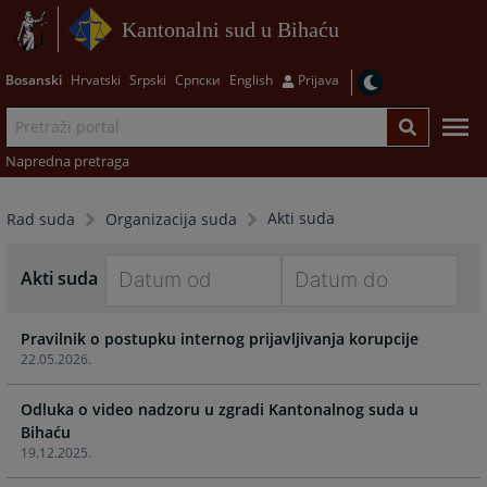
Kantonalni sud u Bihaću
Bosanski
Hrvatski
Srpski
Српски
English
Prijava
Napredna pretraga
Akti suda
Rad suda
Organizacija suda
Akti suda
Navigate
Navigate
Pravilnik o postupku internog prijavljivanja korupcije
forward
forward
22.05.2026.
to
to
interact
interact
Odluka o video nadzoru u zgradi Kantonalnog suda u
with
with
Bihaću
the
the
19.12.2025.
calendar
calendar
and
and