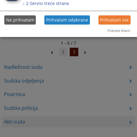
↓
2
Servisi treće strane
Ne prihvatam
Prihvatam odabrane
Prihvatam sve
Pokreće Klaro!
1 - 6 / 7
1
2
Nadležnost suda
Sudska odjeljenja
Pisarnica
Sudska policija
Akti suda