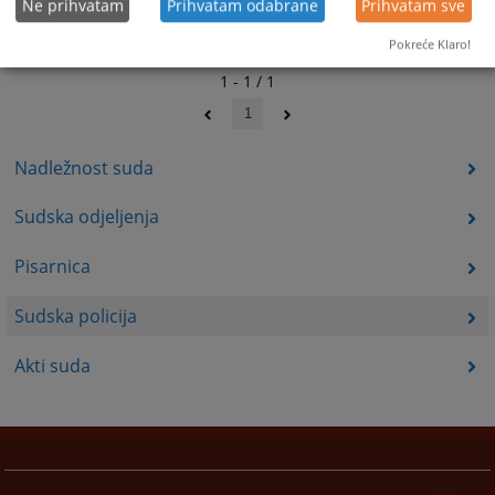
Ne prihvatam
Prihvatam odabrane
Prihvatam sve
Pokreće Klaro!
1 - 1 / 1
1
Nadležnost suda
Sudska odjeljenja
Pisarnica
Sudska policija
Akti suda