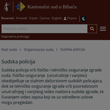
Kantonalni sud u Bihaću
Bosanski
Hrvatski
Srpski
Српски
English
Prijava
Napredna pretraga
Sudska policija
Rad suda
Organizacija suda
Sudska policija
Sudska policija vrši fizičko i tehničko osiguranje zgrade
suda. Fizičko osiguranje (unutrašnje i vanjsko)
obezbjeđuje se stalnim dežurstvom sudskih policajaca,
dok se tehničko osiguranje zgrade vrši posredstvom
unutrašnjeg i vanjskog video nadzora sudske zgrade, te
čuvanjem video zapisa koji se uz određene uslove
mogu pregledati.