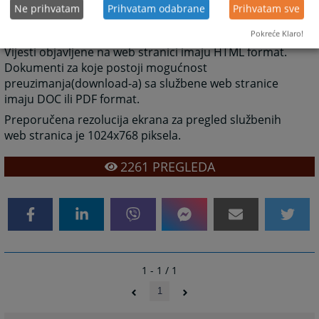
konkretne vijesti ili prikaz drugih elemenata koje
Ne prihvatam
Prihvatam odabrane
Prihvatam sve
određena PODKATEGORIJA predstavlja(slike, linkovi,
dokumenti).
Pokreće Klaro!
Vijesti objavljene na web stranici imaju HTML format.
Dokumenti za koje postoji mogućnost
preuzimanja(download-a) sa službene web stranice
imaju DOC ili PDF format.
Preporučena rezolucija ekrana za pregled službenih
web stranica je 1024x768 piksela.
2261
PREGLEDA
1 - 1 / 1
1