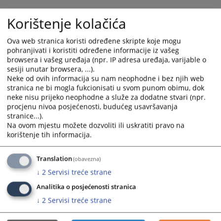
- Prvu razinu navigacije predstavlja glavni izbornik koji
Korištenje kolačića
je vodoravno postavljen ispod zaglavlja stranice i sive
je boje. Sastoji se od 6 MODULA: Naslovnica, Rad suda,
Ova web stranica koristi određene skripte koje mogu
Oglasna ploča, Vaša pitanja, Odnosi s javnošću,
pohranjivati i koristiti određene informacije iz vašeg
Kontakt. Svaki od MODULA predstavlja određenu
browsera i vašeg uređaja (npr. IP adresa uređaja, varijable o
sesiji unutar browsera, ...).
oblast rada pravosudne institucije.
Neke od ovih informacija su nam neophodne i bez njih web
- Nakon izbora jednog od MODULA, prelazite na drugu
stranica ne bi mogla fukcionisati u svom punom obimu, dok
razinu navigacije, koja je vodoravno postavljena ispod
neke nisu prijeko neophodne a služe za dodatne stvari (npr.
Glavnog izbornika i crvene je boje. Pomoću ovog
procjenu nivoa posjećenosti, budućeg usavršavanja
stranice...).
izbornika birate KATEGORIJU Vašeg interesovanja
Na ovom mjestu možete dozvoliti ili uskratiti pravo na
unutar svakog MODULA.
korištenje tih informacija.
- Treču razinu navigacije predstavlja vertikalni izbornik,
koji se nalazi ispod izbornika KATEGORIJA, na desnoj
Translation
(obavezna)
strani u odnosu na dio predviđen za sadržaj. Na ovom
↓
2
Servisi treće strane
izborniku birate PODKATEGORIJU, odnosno konkretan
sadržaj koji vas interesuje.
Analitika o posjećenosti stranica
- Posljednji dio predstavlja sadržajni dio izabrane
↓
2
Servisi treće strane
PODKATEGORIJE. Taj sadržajni dio može biti prikaz