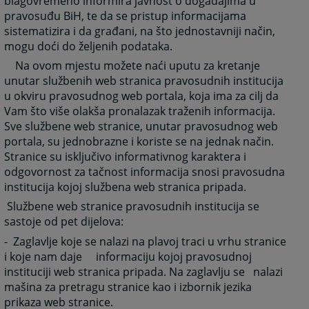
blagovremeno informira javnost o događajima u
pravosuđu BiH, te da se pristup informacijama
sistematizira i da građani, na što jednostavniji način,
mogu doći do željenih podataka.
Na ovom mjestu možete naći uputu za kretanje
unutar službenih web stranica pravosudnih institucija
u okviru pravosudnog web portala, koja ima za cilj da
Vam što više olakša pronalazak traženih informacija.
Sve službene web stranice, unutar pravosudnog web
portala, su jednobrazne i koriste se na jednak način.
Stranice su isključivo informativnog karaktera i
odgovornost za tačnost informacija snosi pravosudna
institucija kojoj službena web stranica pripada.
Službene web stranice pravosudnih institucija se
sastoje od pet dijelova:
- Zaglavlje koje se nalazi na plavoj traci u vrhu stranice
i koje nam daje informaciju kojoj pravosudnoj
instituciji web stranica pripada. Na zaglavlju se nalazi
mašina za pretragu stranice kao i izbornik jezika
prikaza web stranice.