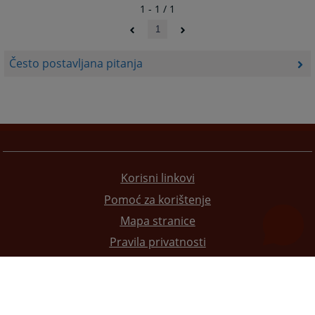
1 - 1 / 1
1
Često postavljana pitanja
Korisni linkovi
Pomoć za korištenje
Mapa stranice
Pravila privatnosti