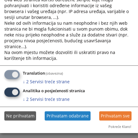
04.11.2010.
pohranjivati i koristiti određene informacije iz vašeg
calendar
calendar
browsera i vašeg uređaja (npr. IP adresa uređaja, varijable o
and
and
sesiji unutar browsera, ...).
select
select
Neke od ovih informacija su nam neophodne i bez njih web
a
a
stranica ne bi mogla fukcionisati u svom punom obimu, dok
date.
date.
neke nisu prijeko neophodne a služe za dodatne stvari (npr.
Press
Press
procjenu nivoa posjećenosti, budućeg usavršavanja
the
the
stranice...).
Na ovom mjestu možete dozvoliti ili uskratiti pravo na
question
question
korištenje tih informacija.
mark
mark
key
key
to
to
Translation
(obavezna)
get
get
↓
2
Servisi treće strane
the
the
Analitika o posjećenosti stranica
keyboard
keyboard
↓
2
Servisi treće strane
shortcuts
shortcuts
for
for
changing
changing
Ne prihvatam
Prihvatam odabrane
Prihvatam sve
dates.
dates.
Pokreće Klaro!