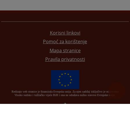
Korisni linkovi
Pomoć za korištenje
Mapa stranice
Pravila privatnosti
Redizajn web stranice je finansirala Evropska unija. Za njen sadržaj isključivo je odgovorno
Visoko sudsko i tužilačko vijeće BiH i ona ne odražava nužno stavove Evropske unije.
© 2021
Visoko sudsko i tužilačko vijeće