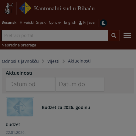
Kantonalni sud u Bihaću
Bosanski
Hrvatski
Srpski
Српски
English
Prijava
Napredna pretraga
Aktuelnosti
Odnosi s javnošću
Vijesti
Aktuelnosti
Navigate
Navigate
forward
forward
Budžet za 2026. godinu
to
to
interact
interact
with
with
budžet
the
the
22.01.2026.
calendar
calendar