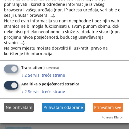
pohranjivati i koristiti određene informacije iz vašeg
browsera i vašeg uređaja (npr. IP adresa uređaja, varijable o
Priručnik “Postupanje u slučajevima
sesiji unutar browsera, ...).
femicida” predstavljen u Bihaću
Neke od ovih informacija su nam neophodne i bez njih web
stranica ne bi mogla fukcionisati u svom punom obimu, dok
neke nisu prijeko neophodne a služe za dodatne stvari (npr.
(10. septembar 2024. godine, Bihać) Danas su predstavnici
procjenu nivoa posjećenosti, budućeg usavršavanja
AIRE centra u Bihaću predstavili priručnik za pravosuđe
stranice...).
„Postupanje u slučajevima femicida“ sudijama i sutkinjama
Na ovom mjestu možete dozvoliti ili uskratiti pravo na
Kantonalnog suda u Bihaću, Kantonalnog suda u Livnu,
korištenje tih informacija.
Osnovnog suda u Novom Gradu, te općinskih sudova u
Bihaću..............
Translation
(obavezna)
12.09.2024.
↓
2
Servisi treće strane
Analitika o posjećenosti stranica
↓
2
Servisi treće strane
Obavjestenje
Ne prihvatam
Prihvatam odabrane
Prihvatam sve
Obavijest
22.02.2023.
Pokreće Klaro!