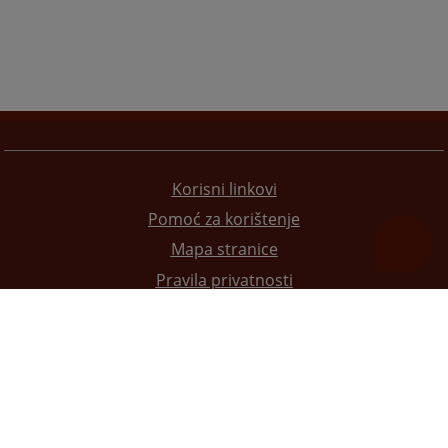
Korisni linkovi
Pomoć za korištenje
Mapa stranice
Pravila privatnosti
Redizajn web stranice je finansirala Evropska unija. Za njen sadržaj isključivo je odgovorno
Visoko sudsko i tužilačko vijeće BiH i ona ne odražava nužno stavove Evropske unije.