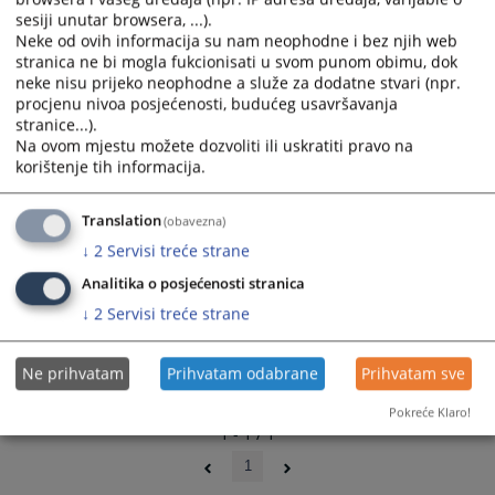
and
and
sesiji unutar browsera, ...).
Neke od ovih informacija su nam neophodne i bez njih web
select
select
stranica ne bi mogla fukcionisati u svom punom obimu, dok
a
a
neke nisu prijeko neophodne a služe za dodatne stvari (npr.
date.
date.
procjenu nivoa posjećenosti, budućeg usavršavanja
Press
Press
stranice...).
the
the
Na ovom mjestu možete dozvoliti ili uskratiti pravo na
question
question
korištenje tih informacija.
mark
mark
key
key
Translation
(obavezna)
to
to
↓
2
Servisi treće strane
get
get
the
the
Analitika o posjećenosti stranica
keyboard
keyboard
↓
2
Servisi treće strane
shortcuts
shortcuts
for
for
Ne prihvatam
Prihvatam odabrane
Prihvatam sve
changing
changing
dates.
dates.
Pokreće Klaro!
1 - 1 / 1
1