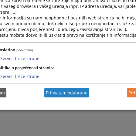
nica koristi određene skripte koje mogu pohranjivati i koristiti od
om sudu prema mjestu prebivališta stranke u slučajevima izdav
iz vašeg browsera i vašeg uređaja (npr. IP adresa uređaja, varijable 
javanju."
era, ...).
h informacija su nam neophodne i bez njih web stranica ne bi mog
i u svom punom obimu, dok neke nisu prijeko neophodne a služe z
jev za izdavanje uvjerenja prilaže se dokaz o uplaćenoj sudskoj
 procjenu nivoa posjećenosti, budućeg usavršavanja stranice...).
M, odnosno dokaz da je stranka oslobođena plaćanja sudske t
tu možete dozvoliti ili uskratiti pravo na korištenje tih informacija
 poginulih boraca, invalidi, ...).
nslation
(obavezna)
Servisi treće strane
litika o posjećenosti stranica
Servisi treće strane
tam
Prihvatam odabrane
Pri