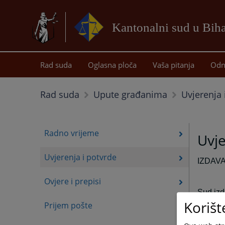
Kantonalni sud u Bih
Rad suda
Oglasna ploča
Vaša pitanja
Odn
Uvjerenja 
Rad suda
Upute građanima
Radno vrijeme
Uvje
Uvjerenja i potvrde
IZDAV
Ovjere i prepisi
Sud izd
Korišt
izdavan
Prijem pošte
o postu