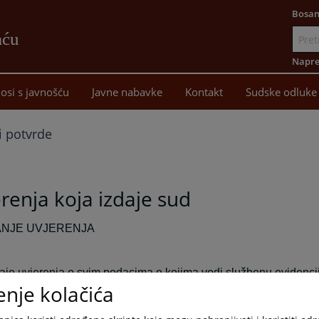
Bosan
aću
Idi
na
Napre
sadržaj
osi s javnošću
Javne nabavke
Kontakt
Sudske odluke
i potvrde
renja koja izdaje sud
ANJE UVJERENJA
aje uvjerenja o svim podacima o kojima vodi službenu evidencij
enje kolačića
je uvjerenja predaju se neposredno u sudu (ukoliko se radi o i
pcima koji se kao prvostepeni vode pred Kantonalnim sudom),