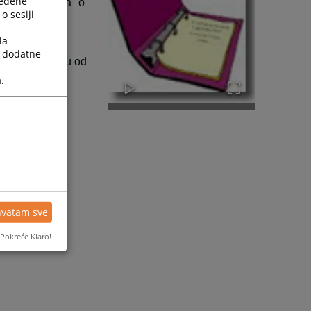
ređene
anja uvjerenja "o
o sesiji
la
a dodatne
 taksi u iznosu od
akse (porodice
.
hvatam sve
Pokreće Klaro!