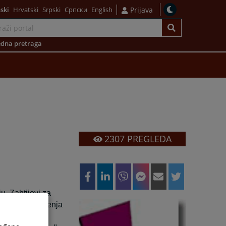
ski
Hrvatski
Srpski
Српски
English
Prijava
dna pretraga
2307
PREGLEDA
u. Zahtijevi za
zdavanju uvjerenja
 odnosno