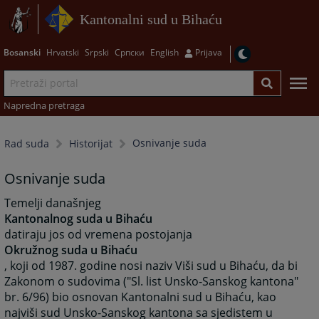
Kantonalni sud u Bihaću
Bosanski
Hrvatski
Srpski
Српски
English
Prijava
Napredna pretraga
Osnivanje suda
Rad suda
Historijat
Osnivanje suda
Temelji današnjeg
Kantonalnog suda u Bihaću
datiraju jos od vremena postojanja
Okružnog suda u Bihaću
, koji od 1987. godine nosi naziv Viši sud u Bihaću, da bi
Zakonom o sudovima ("Sl. list Unsko-Sanskog kantona"
br. 6/96) bio osnovan Kantonalni sud u Bihaću, kao
najviši sud Unsko-Sanskog kantona sa sjedistem u