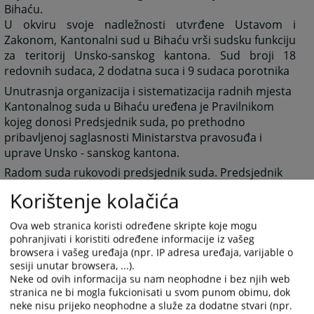
Bihaću.
U okviru svoje nadležnosti utvrđene Ustavom i
Zakonom, Kantonalni sud u Bihaću vrši sudsku funkciju
za teritorij Unsko-sanskog kantona. Sud broji 18
redovnih sudaca, 2 dodatna suca i 9 sudaca porotnika
Unutrasnja organizacija i sistematizacija radnih mjesta
Kantonalnog suda u Bihaću uređena je Pravilnikom
kojeg donosi Predsjednik suda, po prethodno
pribavljenoj saglasnosti Ministarstva pravosuđa i
uprave Unsko - sanskog kantona.
Radom suda rukovodi predsjednik suda. Predsjednik
ima prava, obaveze i odgovornosti utvrđene Zakonom
Korištenje kolačića
o sudovima, propisima kojima se uređuje unutrašnje
poslovanje suda, pravilnikom i drugim općim aktima.
Ova web stranica koristi određene skripte koje mogu
U slučaju spriječenosti ili odsutnosti predsjednika
pohranjivati i koristiti određene informacije iz vašeg
browsera i vašeg uređaja (npr. IP adresa uređaja, varijable o
suda, zamjenjuje ga sudija određen godišnjim
sesiji unutar browsera, ...).
rasporedom poslova za tekuću godinu.
Neke od ovih informacija su nam neophodne i bez njih web
stranica ne bi mogla fukcionisati u svom punom obimu, dok
2637
PREGLEDA
neke nisu prijeko neophodne a služe za dodatne stvari (npr.