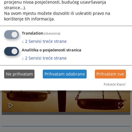
procjenu nivoa posjećenosti, budućeg usavršavanja
stranice...).
Na ovom mjestu možete dozvoliti ili uskratiti pravo na
korištenje tih informacija.
Translation
(obavezna)
↓
2
Servisi treće strane
Analitika o posjećenosti stranica
↓
2
Servisi treće strane
Ne prihvatam
Prihvatam odabrane
Prihvatam sve
Pokreće Klaro!