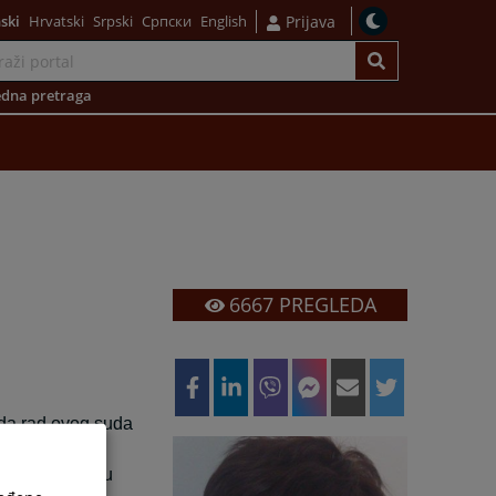
ski
Hrvatski
Srpski
Српски
English
Prijava
dna pretraga
6667
PREGLEDA
da rad ovog suda
ovu stranicu i
ada ovog suda u