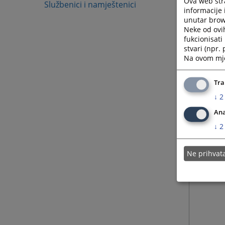
Ova web stra
skladu 
Službenici i namještenici
informacije 
unutar brows
Neke od ovi
fukcionisat
Fat
stvari (npr.
Na ovom mjes
Tra
↓
2
Ana
↓
2
Ne prihva