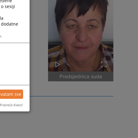
ređene
o sesiji
la
a dodatne
.
Predsjednica suda
hvatam sve
Pokreće Klaro!