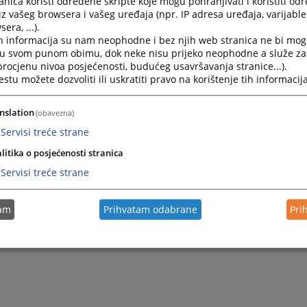
nica koristi određene skripte koje mogu pohranjivati i koristiti od
sa Vašim potrebama.
iz vašeg browsera i vašeg uređaja (npr. IP adresa uređaja, varijable 
era, ...).
h informacija su nam neophodne i bez njih web stranica ne bi mog
i u svom punom obimu, dok neke nisu prijeko neophodne a služe z
a Nadarević, predsjednica suda
 procjenu nivoa posjećenosti, budućeg usavršavanja stranice...).
tu možete dozvoliti ili uskratiti pravo na korištenje tih informacija
nslation
(obavezna)
Servisi treće strane
litika o posjećenosti stranica
Servisi treće strane
tam
Prihvatam odabrane
Pri