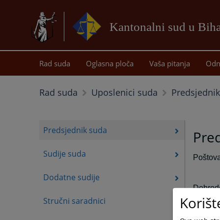
Kantonalni sud u Bih
Rad suda
Oglasna ploča
Vaša pitanja
Odn
Predsjedni
Rad suda
Uposlenici suda
Predsjednik suda
Pre
Sudije suda
Poštova
Dodatne sudije
Dobrodo
Korišt
bude tr
Stručni saradnici
nadamo 