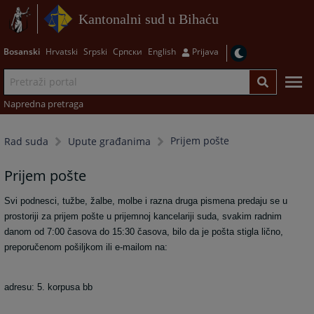
Kantonalni sud u Bihaću
Bosanski
Hrvatski
Srpski
Српски
English
Prijava
Napredna pretraga
Prijem pošte
Rad suda
Upute građanima
Prijem pošte
Svi podnesci, tužbe, žalbe, molbe i razna druga pismena predaju se u
prostoriji za prijem pošte u prijemnoj kancelariji suda, svakim radnim
danom od 7:00 časova do 15:30 časova, bilo da je pošta stigla lično,
preporučenom pošiljkom ili e-mailom na:
adresu: 5. korpusa bb