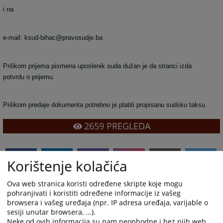
i na
e-mail: ksud-bihac@pravosudje.ba
Prilikom prijema pismena uposlenik suda dužan je da stranci izda
potvrdu o prijemu.
Prilikom predaje dokumenta potrebno je platiti propisanu sudsku taksu.
2659
PREGLEDA
Korištenje kolačića
Ova web stranica koristi određene skripte koje mogu
pohranjivati i koristiti određene informacije iz vašeg
browsera i vašeg uređaja (npr. IP adresa uređaja, varijable o
sesiji unutar browsera, ...).
Neke od ovih informacija su nam neophodne i bez njih web