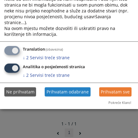
stranica ne bi mogla fukcionisati u svom punom obimu, dok
neke nisu prijeko neophodne a služe za dodatne stvari (npr.
procjenu nivoa posjećenosti, budućeg usavršavanja
stranice...).
Na ovom mjestu možete dozvoliti ili uskratiti pravo na
korištenje tih informacija.
Translation
(obavezna)
↓
2
Servisi treće strane
Analitika o posjećenosti stranica
↓
2
Servisi treće strane
Ne prihvatam
Prihvatam odabrane
Prihvatam sve
Pokreće Klaro!
1 - 1 / 1
1