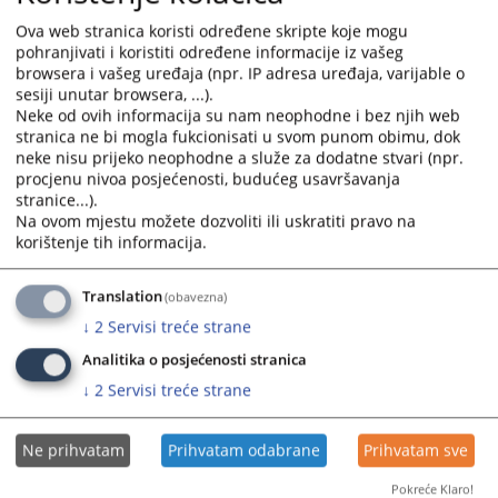
Javni oglas za prijem u radni odnos na određeno vrijeme u
and
and
Ova web stranica koristi određene skripte koje mogu
okviru IPA projekta
select
select
pohranjivati i koristiti određene informacije iz vašeg
15.12.2020.
a
a
browsera i vašeg uređaja (npr. IP adresa uređaja, varijable o
date.
date.
sesiji unutar browsera, ...).
Javni oglas za prijem u radni odnos
Press
Press
Neke od ovih informacija su nam neophodne i bez njih web
10.11.2020.
stranica ne bi mogla fukcionisati u svom punom obimu, dok
the
the
neke nisu prijeko neophodne a služe za dodatne stvari (npr.
question
question
procjenu nivoa posjećenosti, budućeg usavršavanja
Javni oglas za prijem u radni odnos
mark
mark
stranice...).
24.09.2020.
key
key
Na ovom mjestu možete dozvoliti ili uskratiti pravo na
to
to
korištenje tih informacija.
Konkurs
get
get
the
the
Translation
(obavezna)
keyboard
keyboard
↓
2
Servisi treće strane
shortcuts
shortcuts
for
for
Analitika o posjećenosti stranica
changing
changing
↓
2
Servisi treće strane
dates.
dates.
Ne prihvatam
Prihvatam odabrane
Prihvatam sve
Pokreće Klaro!