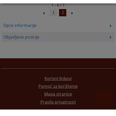
1 - 6 / 7
1
2
Opće informacije
Objavljene pozicije
Korisni linkovi
Pomoć za korištenje
Mapa stranice
Pravila privatnosti