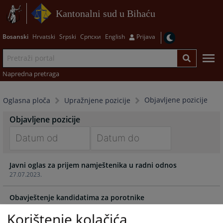
Kantonalni sud u Bihaću
Bosanski
Hrvatski
Srpski
Српски
English
Prijava
Napredna pretraga
Objavljene pozicije
Oglasna ploča
Upražnjene pozicije
Objavljene pozicije
Navigate
Navigate
Javni oglas za prijem namještenika u radni odnos
forward
forward
27.07.2023.
to
to
interact
interact
Obavještenje kandidatima za porotnike
with
with
24.09.2021.
the
the
Korištenje kolačića
calendar
calendar