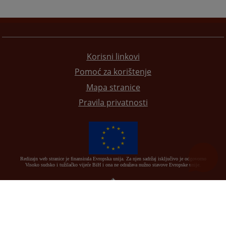
Korisni linkovi
Pomoć za korištenje
Mapa stranice
Pravila privatnosti
Redizajn web stranice je finansirala Evropska unija. Za njen sadržaj isključivo je odgovorno
Visoko sudsko i tužilačko vijeće BiH i ona ne odražava nužno stavove Evropske unije.
© 2021
Visoko sudsko i tužilačko vijeće