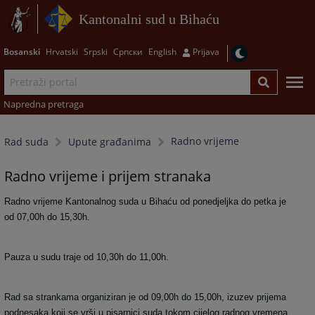
Kantonalni sud u Bihaću
Bosanski
Hrvatski
Srpski
Српски
English
Prijava
Napredna pretraga
Radno vrijeme
Rad suda
Upute građanima
Radno vrijeme i prijem stranaka
Radno vrijeme Kantonalnog suda u Bihaću od ponedjeljka do petka
je
od 07,00h do 15,30h.
Pauza u sudu traje od 10,30h do 11,00h.
Rad sa strankama organiziran je od 09,00h do 15,00h, izuzev prijema
podnesaka koji se vrši u pisarnici suda tokom cijelog radnog vremena.