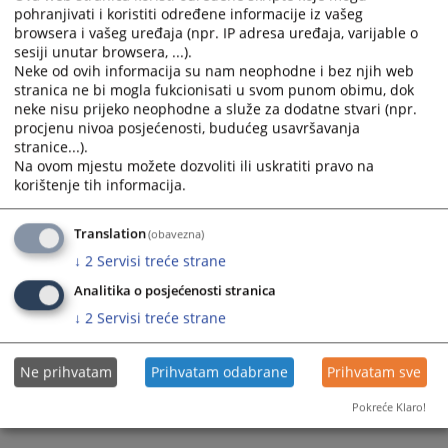
pohranjivati i koristiti određene informacije iz vašeg
browsera i vašeg uređaja (npr. IP adresa uređaja, varijable o
sesiji unutar browsera, ...).
Neke od ovih informacija su nam neophodne i bez njih web
stranica ne bi mogla fukcionisati u svom punom obimu, dok
neke nisu prijeko neophodne a služe za dodatne stvari (npr.
procjenu nivoa posjećenosti, budućeg usavršavanja
stranice...).
Na ovom mjestu možete dozvoliti ili uskratiti pravo na
korištenje tih informacija.
Translation
(obavezna)
↓
2
Servisi treće strane
Analitika o posjećenosti stranica
↓
2
Servisi treće strane
Ne prihvatam
Prihvatam odabrane
Prihvatam sve
Pokreće Klaro!