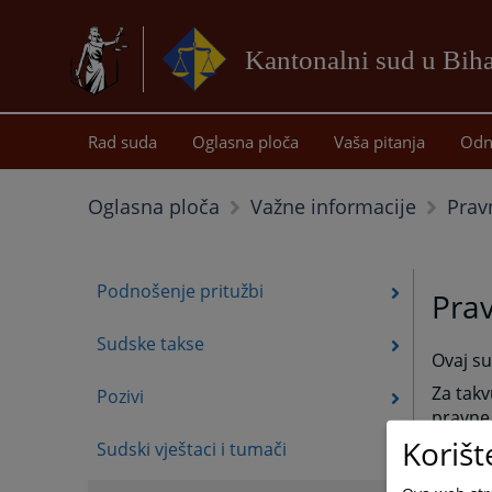
Kantonalni sud u Bih
Rad suda
Oglasna ploča
Vaša pitanja
Odn
Prav
Oglasna ploča
Važne informacije
Podnošenje pritužbi
Pra
Sudske takse
Ovaj su
Za tak
Pozivi
pravne
Korišt
Sudski vještaci i tumači