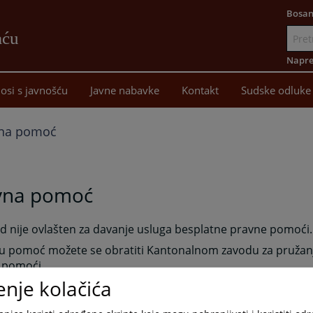
Bosan
aću
Idi
na
Napre
sadržaj
osi s javnošću
Javne nabavke
Kontakt
Sudske odluke
na pomoć
vna pomoć
d nije ovlašten za davanje usluga besplatne pravne pomoći.
vu pomoć možete se obratiti Kantonalnom zavodu za pružan
 pomoći.
enje kolačića