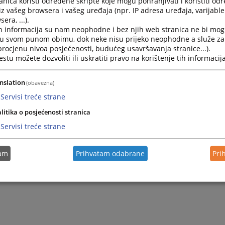
nica koristi određene skripte koje mogu pohranjivati i koristiti od
iz vašeg browsera i vašeg uređaja (npr. IP adresa uređaja, varijable 
era, ...).
h informacija su nam neophodne i bez njih web stranica ne bi mog
i u svom punom obimu, dok neke nisu prijeko neophodne a služe z
 procjenu nivoa posjećenosti, budućeg usavršavanja stranice...).
tu možete dozvoliti ili uskratiti pravo na korištenje tih informacija
nslation
(obavezna)
Servisi treće strane
litika o posjećenosti stranica
Servisi treće strane
tam
Prihvatam odabrane
Pri