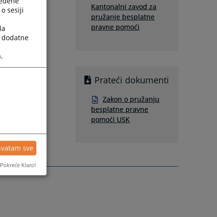
ređene
Kantonalni zavod za
o sesiji
pružanje besplatne
pravne pomoći
la
a dodatne
.
Prateći dokumenti
Zakon o pružanju
besplatne pravne
pomoći USK
hvatam sve
Pokreće Klaro!