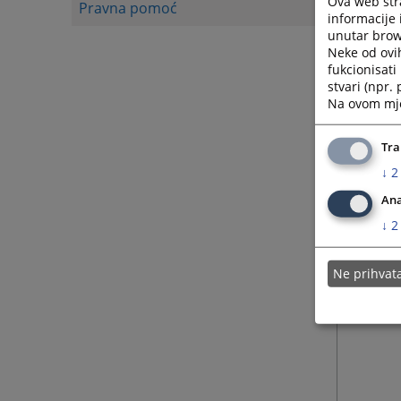
Ova web stra
Pravna pomoć
informacije 
unutar brows
Neke od ovi
fukcionisat
stvari (npr.
Na ovom mjes
Tra
↓
2
Ana
↓
2
Ne prihva