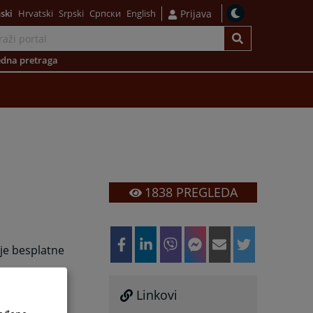
ski
Hrvatski
Srpski
Српски
English
Prijava
dna pretraga
1838
PREGLEDA
je besplatne
Linkovi