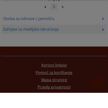
1
Osoba za odnose s javnošću
Zahtjevi za medijska obraćanja
Korisni linkovi
Pomoć za korištenje
Mapa stranice
Pravila privatnosti