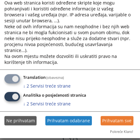
04.11.2010.
Ova web stranica koristi određene skripte koje mogu
and
and
pohranjivati i koristiti određene informacije iz vašeg
select
select
browsera i vašeg uređaja (npr. IP adresa uređaja, varijable o
a
a
sesiji unutar browsera, ...).
date.
date.
Neke od ovih informacija su nam neophodne i bez njih web
Press
Press
stranica ne bi mogla fukcionisati u svom punom obimu, dok
neke nisu prijeko neophodne a služe za dodatne stvari (npr.
the
the
procjenu nivoa posjećenosti, budućeg usavršavanja
question
question
stranice...).
mark
mark
Na ovom mjestu možete dozvoliti ili uskratiti pravo na
key
key
korištenje tih informacija.
to
to
get
get
Translation
(obavezna)
the
the
↓
2
Servisi treće strane
keyboard
keyboard
shortcuts
shortcuts
Analitika o posjećenosti stranica
for
for
↓
2
Servisi treće strane
changing
changing
dates.
dates.
Ne prihvatam
Prihvatam odabrane
Prihvatam sve
Pokreće Klaro!
1 - 2 / 2