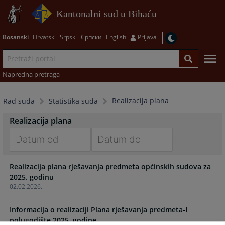
Kantonalni sud u Bihaću
Bosanski
Hrvatski
Srpski
Српски
English
Prijava
Napredna pretraga
Realizacija plana
Rad suda
Statistika suda
Realizacija plana
Navigate
Navigate
Realizacija plana rješavanja predmeta općinskih sudova za
forward
forward
2025. godinu
to
to
02.02.2026.
interact
interact
with
with
Informacija o realizaciji Plana rješavanja predmeta-I
the
the
polugodište 2025. godine
calendar
calendar