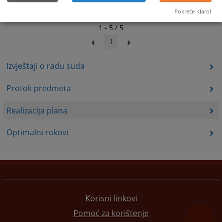
Pokreće Klaro!
1 - 5 / 5
1
Izvještaji o radu suda
Protok predmeta
Realizacija plana
Optimalni rokovi
Korisni linkovi
Pomoć za korištenje