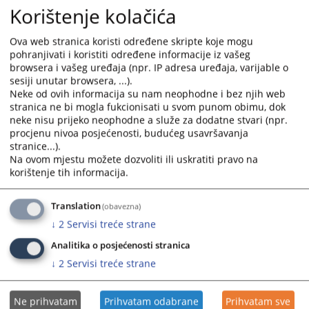
15.07.2025.
Korištenje kolačića
and
and
select
select
Informacija o realizaciji plana općinskih sudova USK-a
Ova web stranica koristi određene skripte koje mogu
a
a
29.01.2024.
pohranjivati i koristiti određene informacije iz vašeg
date.
date.
browsera i vašeg uređaja (npr. IP adresa uređaja, varijable o
Press
Press
sesiji unutar browsera, ...).
Realizacija plana
the
the
Neke od ovih informacija su nam neophodne i bez njih web
20.10.2021.
question
question
stranica ne bi mogla fukcionisati u svom punom obimu, dok
mark
mark
neke nisu prijeko neophodne a služe za dodatne stvari (npr.
Izvještaji o realizaciji planova
key
key
procjenu nivoa posjećenosti, budućeg usavršavanja
20.10.2021.
stranice...).
to
to
Na ovom mjestu možete dozvoliti ili uskratiti pravo na
get
get
korištenje tih informacija.
the
the
keyboard
keyboard
Translation
(obavezna)
shortcuts
shortcuts
for
for
↓
2
Servisi treće strane
changing
changing
Analitika o posjećenosti stranica
dates.
dates.
↓
2
Servisi treće strane
Ne prihvatam
Prihvatam odabrane
Prihvatam sve