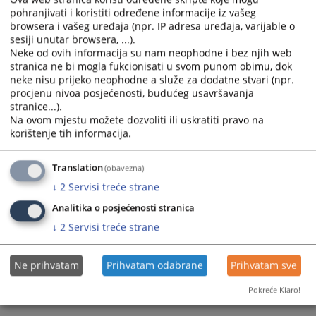
04.11.2010.
pohranjivati i koristiti određene informacije iz vašeg
calendar
calendar
browsera i vašeg uređaja (npr. IP adresa uređaja, varijable o
and
and
sesiji unutar browsera, ...).
select
select
Neke od ovih informacija su nam neophodne i bez njih web
a
a
stranica ne bi mogla fukcionisati u svom punom obimu, dok
date.
date.
neke nisu prijeko neophodne a služe za dodatne stvari (npr.
Press
Press
procjenu nivoa posjećenosti, budućeg usavršavanja
the
the
stranice...).
Na ovom mjestu možete dozvoliti ili uskratiti pravo na
question
question
korištenje tih informacija.
mark
mark
key
key
to
to
Translation
(obavezna)
get
get
↓
2
Servisi treće strane
the
the
Analitika o posjećenosti stranica
keyboard
keyboard
↓
2
Servisi treće strane
shortcuts
shortcuts
for
for
changing
changing
Ne prihvatam
Prihvatam odabrane
Prihvatam sve
dates.
dates.
Pokreće Klaro!