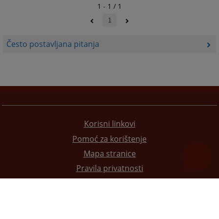
1 - 1 / 1
1
Često postavljana pitanja
Korisni linkovi
Pomoć za korištenje
Mapa stranice
Pravila privatnosti