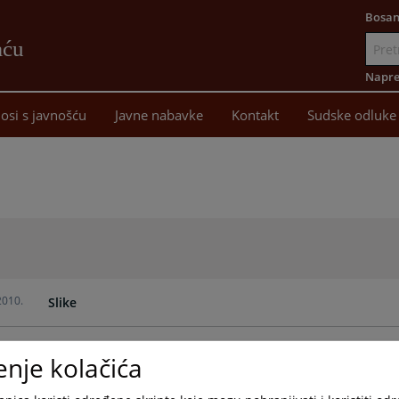
Bosan
aću
Idi
na
Napre
sadržaj
osi s javnošću
Javne nabavke
Kontakt
Sudske odluke
2010.
Slike
enje kolačića