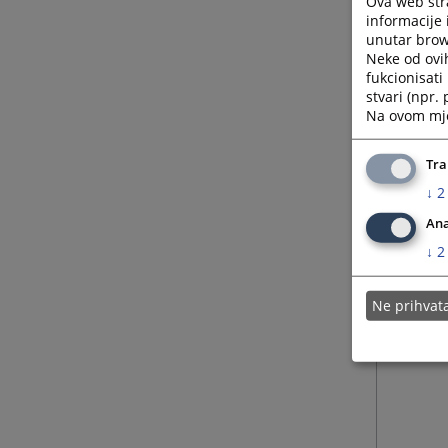
Ova web stra
informacije 
unutar brows
Neke od ovi
fukcionisat
stvari (npr.
Na ovom mjes
Tra
↓
2
Ana
↓
2
Ne prihva