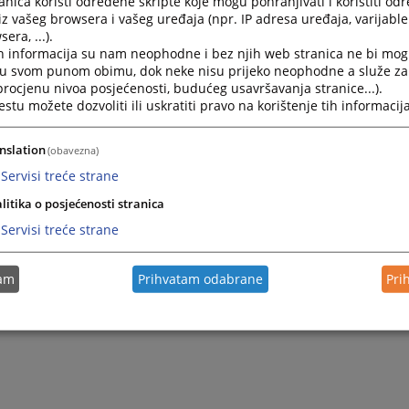
nica koristi određene skripte koje mogu pohranjivati i koristiti od
iz vašeg browsera i vašeg uređaja (npr. IP adresa uređaja, varijable 
era, ...).
h informacija su nam neophodne i bez njih web stranica ne bi mog
i u svom punom obimu, dok neke nisu prijeko neophodne a služe z
 procjenu nivoa posjećenosti, budućeg usavršavanja stranice...).
tu možete dozvoliti ili uskratiti pravo na korištenje tih informacija
nslation
(obavezna)
Servisi treće strane
litika o posjećenosti stranica
Servisi treće strane
tam
Prihvatam odabrane
Pri