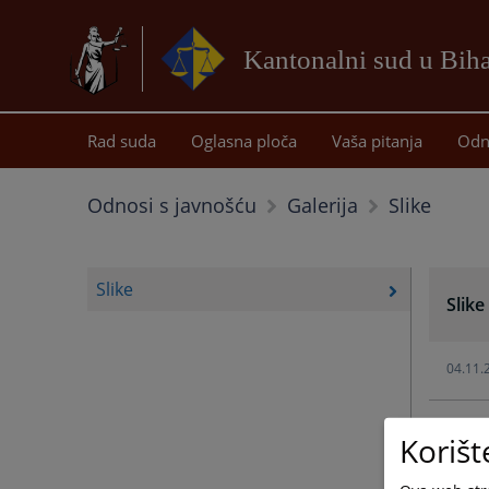
Kantonalni sud u Bih
Rad suda
Oglasna ploča
Vaša pitanja
Odn
Slike
Odnosi s javnošću
Galerija
Slike
Slike
04.11.
Korišt