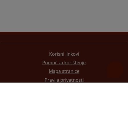
Korisni linkovi
Pomoć za korištenje
Mapa stranice
Pravila privatnosti
Redizajn web stranice je finansirala Evropska unija. Za njen sadržaj isključivo je odgovorno
Visoko sudsko i tužilačko vijeće BiH i ona ne odražava nužno stavove Evropske unije.