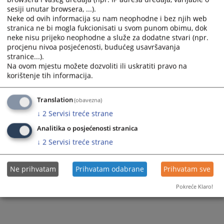
Odluka
sesiji unutar browsera, ...).
Neke od ovih informacija su nam neophodne i bez njih web
stranica ne bi mogla fukcionisati u svom punom obimu, dok
neke nisu prijeko neophodne a služe za dodatne stvari (npr.
119
PREGLEDA
procjenu nivoa posjećenosti, budućeg usavršavanja
stranice...).
Na ovom mjestu možete dozvoliti ili uskratiti pravo na
korištenje tih informacija.
Translation
(obavezna)
↓
2
Servisi treće strane
Analitika o posjećenosti stranica
↓
2
Servisi treće strane
Ne prihvatam
Prihvatam odabrane
Prihvatam sve
Pokreće Klaro!