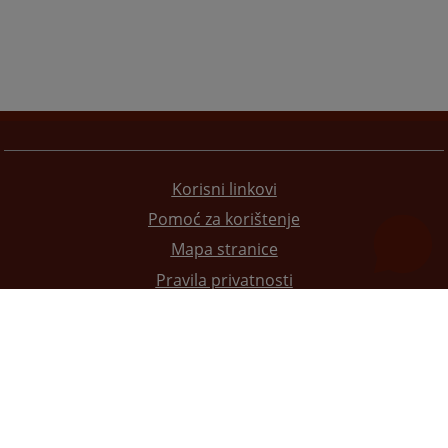
Korisni linkovi
Pomoć za korištenje
Mapa stranice
Pravila privatnosti
Redizajn web stranice je finansirala Evropska unija. Za njen sadržaj isključivo je odgovorno
Visoko sudsko i tužilačko vijeće BiH i ona ne odražava nužno stavove Evropske unije.