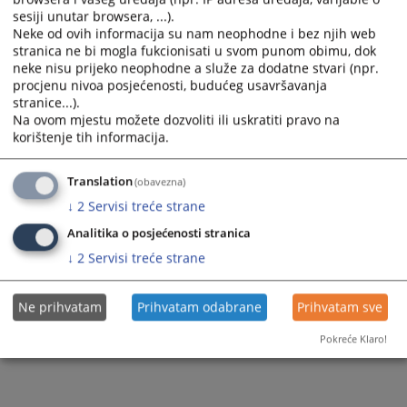
sesiji unutar browsera, ...).
Neke od ovih informacija su nam neophodne i bez njih web
stranica ne bi mogla fukcionisati u svom punom obimu, dok
neke nisu prijeko neophodne a služe za dodatne stvari (npr.
procjenu nivoa posjećenosti, budućeg usavršavanja
stranice...).
Na ovom mjestu možete dozvoliti ili uskratiti pravo na
korištenje tih informacija.
Translation
(obavezna)
↓
2
Servisi treće strane
Analitika o posjećenosti stranica
↓
2
Servisi treće strane
Ne prihvatam
Prihvatam odabrane
Prihvatam sve
Pokreće Klaro!