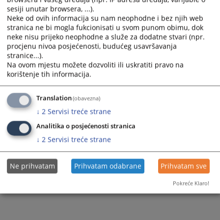
sesiji unutar browsera, ...).
Neke od ovih informacija su nam neophodne i bez njih web
stranica ne bi mogla fukcionisati u svom punom obimu, dok
neke nisu prijeko neophodne a služe za dodatne stvari (npr.
procjenu nivoa posjećenosti, budućeg usavršavanja
Trenutno nema vijesti
stranice...).
Na ovom mjestu možete dozvoliti ili uskratiti pravo na
korištenje tih informacija.
Translation
(obavezna)
↓
2
Servisi treće strane
Analitika o posjećenosti stranica
↓
2
Servisi treće strane
Ne prihvatam
Prihvatam odabrane
Prihvatam sve
Pokreće Klaro!