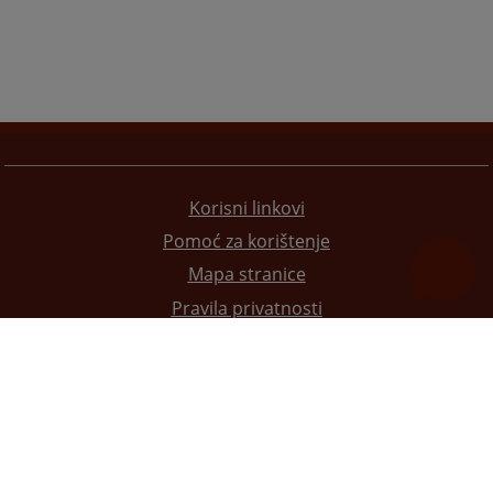
Korisni linkovi
Pomoć za korištenje
Mapa stranice
Pravila privatnosti
Redizajn web stranice je finansirala Evropska unija. Za njen sadržaj isključivo je odgovorno
Visoko sudsko i tužilačko vijeće BiH i ona ne odražava nužno stavove Evropske unije.