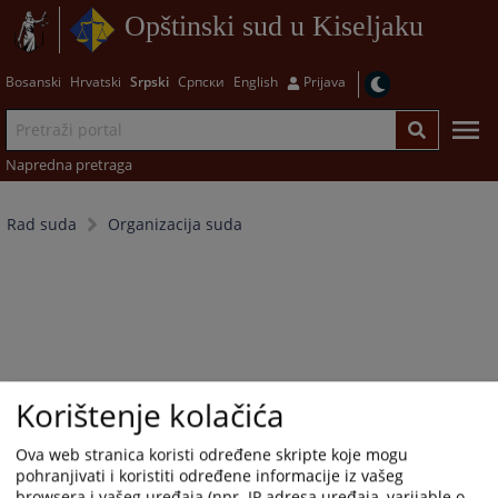
Opštinski sud u Kiseljaku
Bosanski
Hrvatski
Srpski
Српски
English
Prijava
Napredna pretraga
Rad suda
Organizacija suda
Korištenje kolačića
Ova web stranica koristi određene skripte koje mogu
pohranjivati i koristiti određene informacije iz vašeg
browsera i vašeg uređaja (npr. IP adresa uređaja, varijable o