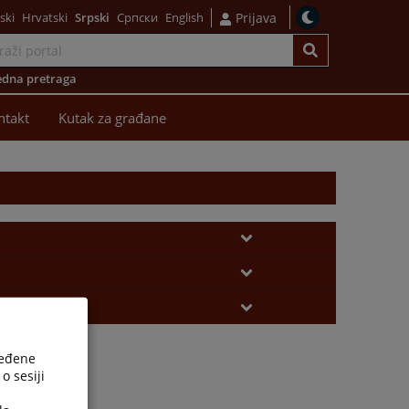
ski
Hrvatski
Srpski
Српски
English
Prijava
dna pretraga
ntakt
Kutak za građane
ređene
o sesiji