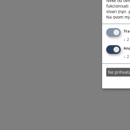
Neke od ovi
fukcionisat
stvari (npr.
Na ovom mjes
Tra
↓
2
Ana
↓
2
Ne prihva