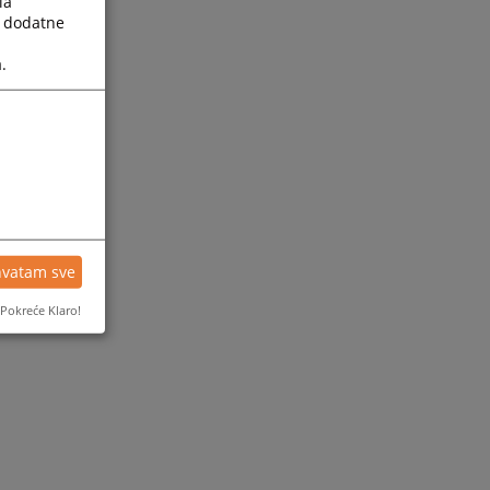
la
a dodatne
.
hvatam sve
Pokreće Klaro!