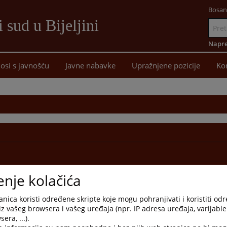
Bosan
 sud u Bijeljini
Idi
na
Napre
sadržaj
osi s javnošću
Javne nabavke
Upražnjene pozicije
Ko
enje kolačića
nica koristi određene skripte koje mogu pohranjivati i koristiti od
iz vašeg browsera i vašeg uređaja (npr. IP adresa uređaja, varijable 
era, ...).