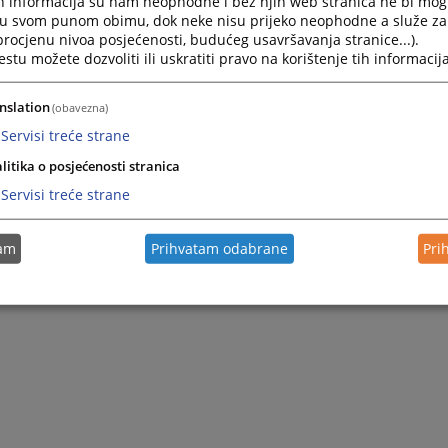
h informacija su nam neophodne i bez njih web stranica ne bi mog
i u svom punom obimu, dok neke nisu prijeko neophodne a služe z
 procjenu nivoa posjećenosti, budućeg usavršavanja stranice...).
tu možete dozvoliti ili uskratiti pravo na korištenje tih informacija
nslation
(obavezna)
Servisi treće strane
litika o posjećenosti stranica
Servisi treće strane
tam
Prihvatam odabrane
Pri