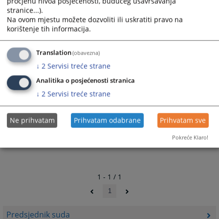
procjenu nivoa posjećenosti, budućeg usavršavanja
stranice...).
Na ovom mjestu možete dozvoliti ili uskratiti pravo na
korištenje tih informacija.
Translation
(obavezna)
↓
2
Servisi treće strane
Analitika o posjećenosti stranica
↓
2
Servisi treće strane
Ne prihvatam
Prihvatam odabrane
Prihvatam sve
Pokreće Klaro!
1 - 1 / 1
1
Predsjednik suda