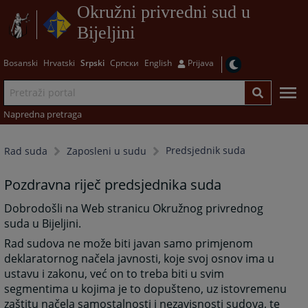
Okružni privredni sud u
Bijeljini
Bosanski
Hrvatski
Srpski
Српски
English
Prijava
Napredna pretraga
Predsjednik suda
Rad suda
Zaposleni u sudu
Pozdravna riječ predsjednika suda
Dobrodošli na Web stranicu Okružnog privrednog
suda u Bijeljini.
Rad sudova ne može biti javan samo primjenom
deklaratornog načela javnosti, koje svoj osnov ima u
ustavu i zakonu, već on to treba biti u svim
segmentima u kojima je to dopušteno, uz istovremenu
zaštitu načela samostalnosti i nezavisnosti sudova, te