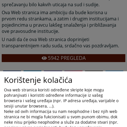
sprečavanju bilo kakvih uticaja na sud i sudije.
Ova Web stranica ima ambiciju da bude korisna u
prvom redu strankama, a zatim i drugim institucijama i
pojedincima u pravcu lakšeg snalaženja i približavanja
ove pravosudne institucije.
U nadi da će ova Web stranica doprinijeti
transparentnijem radu suda, srdačno vas pozdravljam.
5942
PREGLEDA
Korištenje kolačića
Ova web stranica koristi određene skripte koje mogu
pohranjivati i koristiti određene informacije iz vašeg
browsera i vašeg uređaja (npr. IP adresa uređaja, varijable o
sesiji unutar browsera, ...).
Neke od ovih informacija su nam neophodne i bez njih web
stranica ne bi mogla fukcionisati u svom punom obimu, dok
neke nisu prijeko neophodne a služe za dodatne stvari (npr.