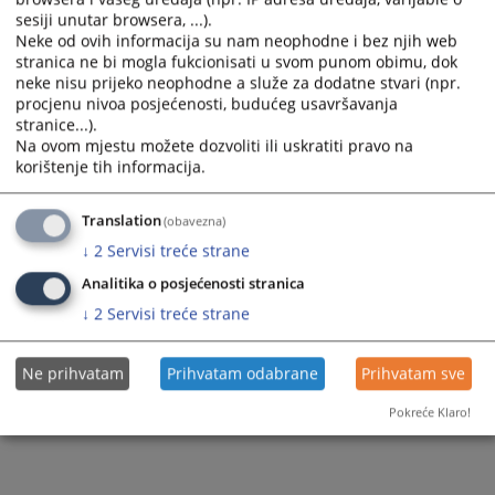
sesiji unutar browsera, ...).
Neke od ovih informacija su nam neophodne i bez njih web
stranica ne bi mogla fukcionisati u svom punom obimu, dok
neke nisu prijeko neophodne a služe za dodatne stvari (npr.
procjenu nivoa posjećenosti, budućeg usavršavanja
stranice...).
Na ovom mjestu možete dozvoliti ili uskratiti pravo na
korištenje tih informacija.
Translation
(obavezna)
↓
2
Servisi treće strane
Analitika o posjećenosti stranica
↓
2
Servisi treće strane
Ne prihvatam
Prihvatam odabrane
Prihvatam sve
Pokreće Klaro!