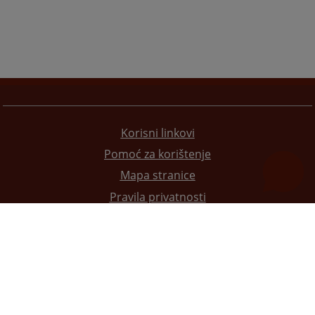
Korisni linkovi
Pomoć za korištenje
Mapa stranice
Pravila privatnosti
Redizajn web stranice je finansirala Evropska unija. Za njen sadržaj isključivo je odgovorno
Visoko sudsko i tužilačko vijeće BiH i ona ne odražava nužno stavove Evropske unije.