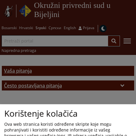
Okružni privredni sud u
Bijeljini
Bosanski
Hrvatski
Srpski
Српски
English
Prijava
Napredna pretraga
Vaša pitanja
Često postavljana pitanja
Često postavljana pitanja
Korištenje kolačića
Ova web stranica koristi određene skripte koje mogu
pohranjivati i koristiti određene informacije iz vašeg
browsera i vašeg uređaja (npr. IP adresa uređaja, varijable o