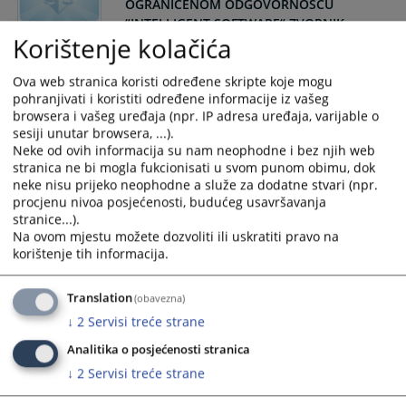
OGRANIČENOM ODGOVORNOŠĆU
“INTELLIGENT SOFTWARE“ ZVORNIK
Korištenje kolačića
Okružni privredni sud u Bijeljini, dana 31.07.2026. godine,
donio je Rješenje, kojim se otvara postupak stečaja nad
Ova web stranica koristi određene skripte koje mogu
imovinom stečajnog dužnika Društvo sa ograničenom
pohranjivati i koristiti određene informacije iz vašeg
odgovornošću "INTELLIGENT SOFTWARE" Zvornik.
browsera i vašeg uređaja (npr. IP adresa uređaja, varijable o
sesiji unutar browsera, ...).
31.07.2026.
Neke od ovih informacija su nam neophodne i bez njih web
stranica ne bi mogla fukcionisati u svom punom obimu, dok
OTVOREN STEČAJ NAD IMOVINOM
neke nisu prijeko neophodne a služe za dodatne stvari (npr.
STEČAJNOG DUŽNIKA DRUŠTVO SA
procjenu nivoa posjećenosti, budućeg usavršavanja
OGRANIČENOM ODGOVORNOŠĆU
stranice...).
"SLAVUJ" UGLJEVIK
Na ovom mjestu možete dozvoliti ili uskratiti pravo na
korištenje tih informacija.
Okružni privredni sud u Bijeljini, dana 24.07.2026. godine,
donio je Rješenje, kojim se otvara postupak stečaja nad
Translation
(obavezna)
imovinom stečajnog dužnika Društvo sa ograničenom
↓
2
Servisi treće strane
odgovornošću "SLAVUJ" Ugljevik.
24.07.2026.
Analitika o posjećenosti stranica
↓
2
Servisi treće strane
OTVOREN STEČAJ NAD IMOVINOM