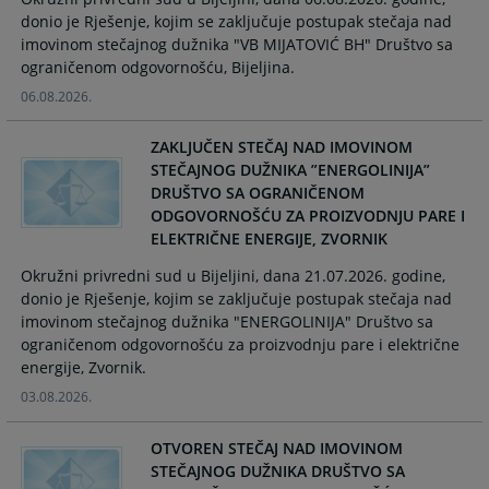
calendar
calendar
donio je Rješenje, kojim se zaključuje postupak stečaja nad
and
and
imovinom stečajnog dužnika "VB MIJATOVIĆ BH" Društvo sa
select
select
ograničenom odgovornošću, Bijeljina.
a
a
06.08.2026.
date.
date.
Press
Press
ZAKLJUČEN STEČAJ NAD IMOVINOM
the
the
STEČAJNOG DUŽNIKA ”ENERGOLINIJA”
question
question
DRUŠTVO SA OGRANIČENOM
mark
mark
ODGOVORNOŠĆU ZA PROIZVODNJU PARE I
key
key
ELEKTRIČNE ENERGIJE, ZVORNIK
to
to
Okružni privredni sud u Bijeljini, dana 21.07.2026. godine,
get
get
donio je Rješenje, kojim se zaključuje postupak stečaja nad
the
the
imovinom stečajnog dužnika "ENERGOLINIJA" Društvo sa
keyboard
keyboard
ograničenom odgovornošću za proizvodnju pare i električne
shortcuts
shortcuts
energije, Zvornik.
for
for
changing
changing
03.08.2026.
dates.
dates.
OTVOREN STEČAJ NAD IMOVINOM
STEČAJNOG DUŽNIKA DRUŠTVO SA