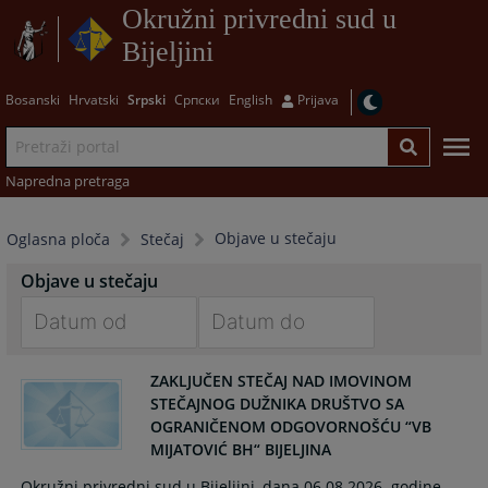
Okružni privredni sud u
Bijeljini
Bosanski
Hrvatski
Srpski
Српски
English
Prijava
Napredna pretraga
Objave u stečaju
Oglasna ploča
Stečaj
Objave u stečaju
Navigate
Navigate
ZAKLJUČEN STEČAJ NAD IMOVINOM
forward
forward
STEČAJNOG DUŽNIKA DRUŠTVO SA
to
to
OGRANIČENOM ODGOVORNOŠĆU “VB
interact
interact
MIJATOVIĆ BH“ BIJELJINA
with
with
the
the
Okružni privredni sud u Bijeljini, dana 06.08.2026. godine,