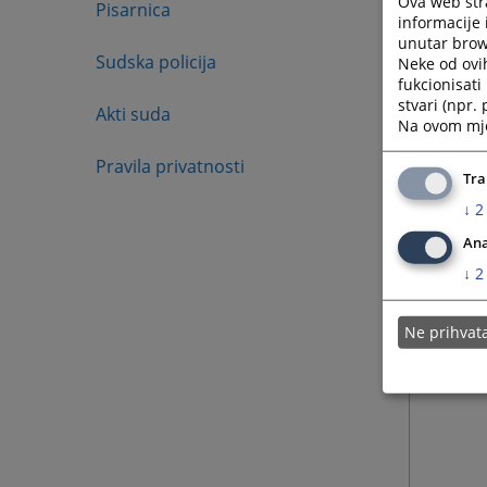
Ova web stra
Pisarnica
informacije 
unutar brows
Sudska policija
Neke od ovi
fukcionisat
stvari (npr.
Akti suda
Na ovom mjes
Pravila privatnosti
Tra
↓
2
Ana
↓
2
Ne prihva