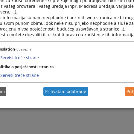
nica koristi određene skripte koje mogu pohranjivati i koristiti od
iz vašeg browsera i vašeg uređaja (npr. IP adresa uređaja, varijable 
era, ...).
h informacija su nam neophodne i bez njih web stranica ne bi mog
i u svom punom obimu, dok neke nisu prijeko neophodne a služe z
 procjenu nivoa posjećenosti, budućeg usavršavanja stranice...).
tu možete dozvoliti ili uskratiti pravo na korištenje tih informacija
nslation
(obavezna)
Servisi treće strane
litika o posjećenosti stranica
Servisi treće strane
tam
Prihvatam odabrane
Pri