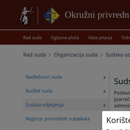
Okružni privredni
Rad suda
Oglasna ploča
Vaša pitanja
Odn
Sudska od
Rad suda
Organizacija suda
Nadležnost suda
Suds
Budžet suda
Poslovi
(parnič
Sudska odjeljenja
adminis
pomoćn
Korišt
Registar privrednih subjekata