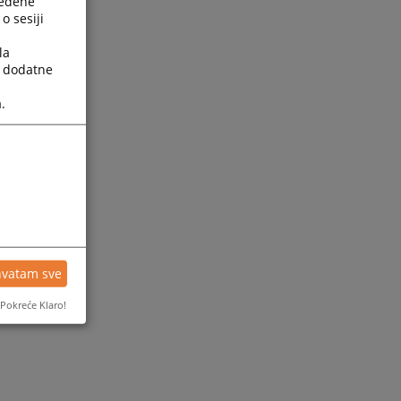
ređene
o sesiji
la
a dodatne
.
hvatam sve
Pokreće Klaro!