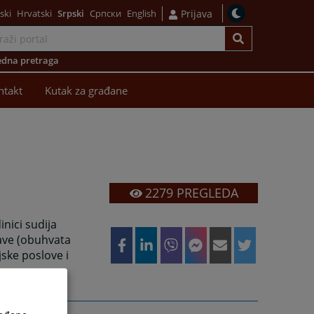
ski
Hrvatski
Srpski
Српски
English
Prijava
dna pretraga
ntakt
Kutak za građane
2279
PREGLEDA
inici sudija
rave (obuhvata
jske poslove i