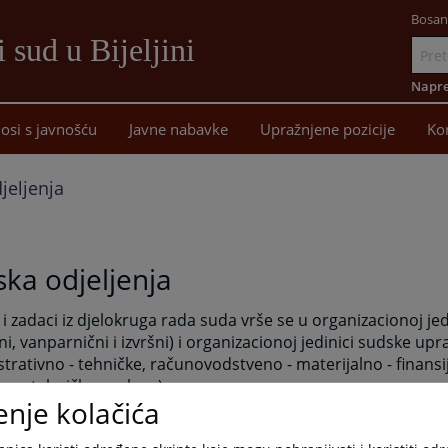
Bosan
 sud u Bijeljini
Idi
na
Napre
sadržaj
osi s javnošću
Javne nabavke
Upražnjene pozicije
Ko
jeljenja
ka odjeljenja
 i zadaci iz djelokruga rada suda vrše se u organizacionoj jed
ni, vanparnični i izvršni) i organizacionoj jedinici sudske up
trativno - tehničke, računovodstveno - materijalno - finansi
o - tehničke poslove).
enje kolačića