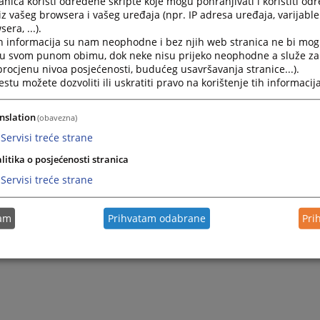
nica koristi određene skripte koje mogu pohranjivati i koristiti od
iz vašeg browsera i vašeg uređaja (npr. IP adresa uređaja, varijable 
era, ...).
h informacija su nam neophodne i bez njih web stranica ne bi mog
i u svom punom obimu, dok neke nisu prijeko neophodne a služe z
 procjenu nivoa posjećenosti, budućeg usavršavanja stranice...).
tu možete dozvoliti ili uskratiti pravo na korištenje tih informacija
nslation
(obavezna)
Servisi treće strane
litika o posjećenosti stranica
Servisi treće strane
tam
Prihvatam odabrane
Pri