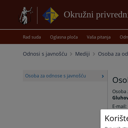
Okružni privredni
Rad suda
Oglasna ploča
Vaša pitanja
Odn
Osoba za od
Odnosi s javnošću
Mediji
Osoba za odnose s javnošću
Oso
Osoba 
Gluhov
E-mail:
Kontakt
Korišt