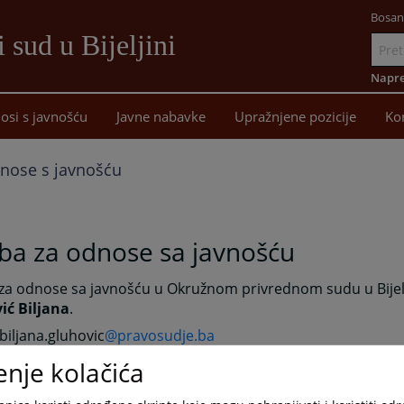
Bosan
 sud u Bijeljini
Idi
na
Napre
sadržaj
osi s javnošću
Javne nabavke
Upražnjene pozicije
Ko
nose s javnošću
ba za odnose sa javnošću
za odnose sa javnošću u Okružnom privrednom sudu u Bijelj
ić Biljana
.
 biljana.gluhovic
@pravosudje.ba
 telefoni: 055/207-601, lokal 110
enje kolačića