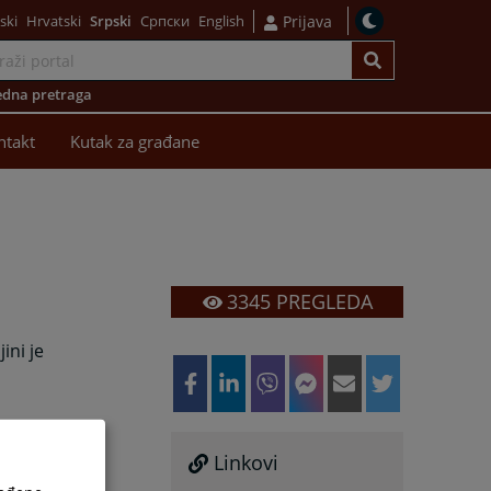
ski
Hrvatski
Srpski
Српски
English
Prijava
dna pretraga
ntakt
Kutak za građane
3345
PREGLEDA
ini je
Linkovi