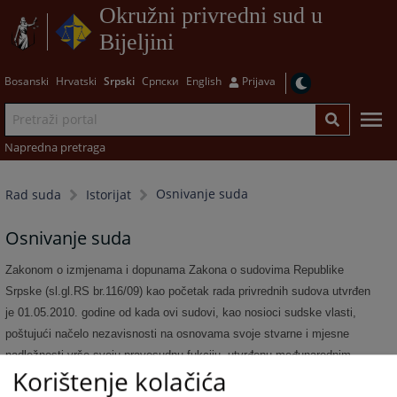
Okružni privredni sud u
Bijeljini
Bosanski
Hrvatski
Srpski
Српски
English
Prijava
Napredna pretraga
Osnivanje suda
Rad suda
Istorijat
Osnivanje suda
Zakonom o izmjenama i dopunama Zakona o sudovima Republike
Srpske (sl.gl.RS br.116/09) kao početak rada privrednih sudova utvrđen
je 01.05.2010. godine od kada ovi sudovi, kao nosioci sudske vlasti,
poštujući načelo nezavisnosti na osnovama svoje stvarne i mjesne
nadležnosti vrše svoju pravosudnu fukciju, utvrđenu međunarodnim
Korištenje kolačića
konvencijama, ustavom, zakonom i podzakonskim aktima.