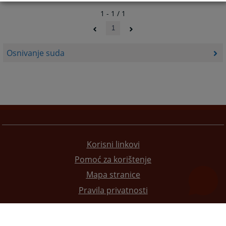
1 - 1 / 1
1
Osnivanje suda
Korisni linkovi
Pomoć za korištenje
Mapa stranice
Pravila privatnosti