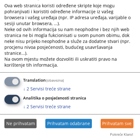
Ova web stranica koristi određene skripte koje mogu
Okružni privredni sud u Bijeljini je osnovan Zakonom o izmjenama i
pohranjivati i koristiti određene informacije iz vašeg
browsera i vašeg uređaja (npr. IP adresa uređaja, varijable o
dopunama Zakona o sudovima Republike Srp
ske (sl.gl.RS br.119/08),
sesiji unutar browsera, ...).
te je članom 17 a propisano da se Okružni privredni sudovi, kao
Neke od ovih informacija su nam neophodne i bez njih web
prvostepeni, osnivaju za područje koje pokrivaju okružni sudovi.
stranica ne bi mogla fukcionisati u svom punom obimu, dok
neke nisu prijeko neophodne a služe za dodatne stvari (npr.
3143
PREGLEDA
procjenu nivoa posjećenosti, budućeg usavršavanja
stranice...).
Na ovom mjestu možete dozvoliti ili uskratiti pravo na
korištenje tih informacija.
Translation
(obavezna)
↓
2
Servisi treće strane
Analitika o posjećenosti stranica
↓
2
Servisi treće strane
Ne prihvatam
Prihvatam odabrane
Prihvatam sve
Pokreće Klaro!