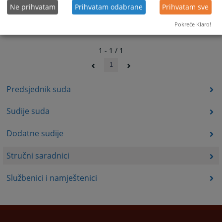
Ne prihvatam
Prihvatam odabrane
Prihvatam sve
Pokreće Klaro!
1 - 1 / 1
1
Predsjednik suda
Sudije suda
Dodatne sudije
Stručni saradnici
Službenici i namještenici