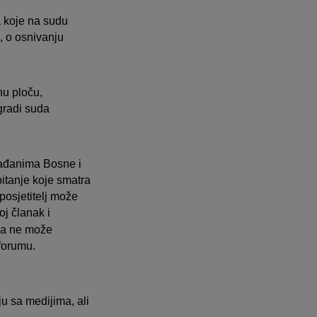
a koje na sudu
a, o osnivanju
nu ploču,
zgradi suda
rađanima Bosne i
pitanje koje smatra
 posjetitelj može
oj članak i
 za ne može
forumu.
u sa medijima, ali