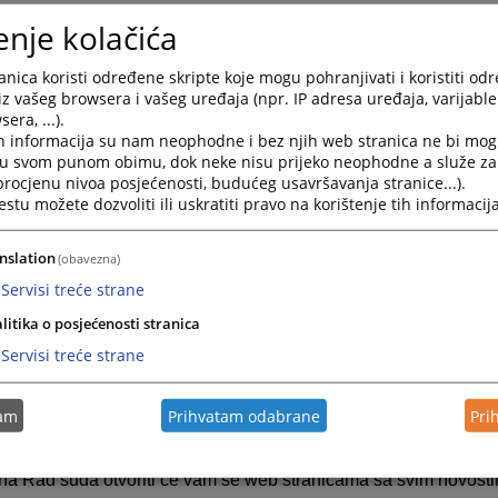
.
enje kolačića
nica” se sastoji od šest grupa informacija. Raspoređene su u dva
nica koristi određene skripte koje mogu pohranjivati i koristiti od
ktuelnosti obuhvata najaktuelnije informacije vezane za svako
iz vašeg browsera i vašeg uređaja (npr. IP adresa uređaja, varijable 
o su informacije o aktivnostima koje su se već desile.
era, ...).
iječ predsjednika sadrži pozdravnu riječ predsjednika suda kao
h informacija su nam neophodne i bez njih web stranica ne bi mog
i u svom punom obimu, dok neke nisu prijeko neophodne a služe z
šlice i želje za što boljom međusobnom komunikacijom.
 procjenu nivoa posjećenosti, budućeg usavršavanja stranice...).
ajava događaja predstavlja najavu budućih događanja važnih 
tu možete dozvoliti ili uskratiti pravo na korištenje tih informacija
m događanja.
esto postavljana pitanja prikazuje pitanja i odgovore koji su na
nslation
(obavezna)
 vezana su za rad suda ili druge aktivnosti vezane za sam sud.
Servisi treće strane
aspored suđenja prikazuje detaljne informacije o suđenjima u
ki period.
litika o posjećenosti stranica
ijesti iz pravosuđa obuhvata informacije koje su vezane za pr
Servisi treće strane
svih grupa starije novosti i informacije osim onih koje su na nasl
tam
Prihvatam odabrane
Pri
. Klikom na riječ “više” prebaciti će vas arhivu aktuelnosti ili dr
da
na Rad suda otvoriti će vam se web stranicama sa svim novosti