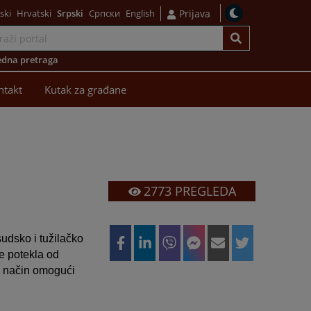
ski
Hrvatski
Srpski
Српски
English
Prijava
dna pretraga
ntakt
Kutak za građane
2773
PREGLEDA
sudsko i tužilačko
e potekla od
ji način omogući