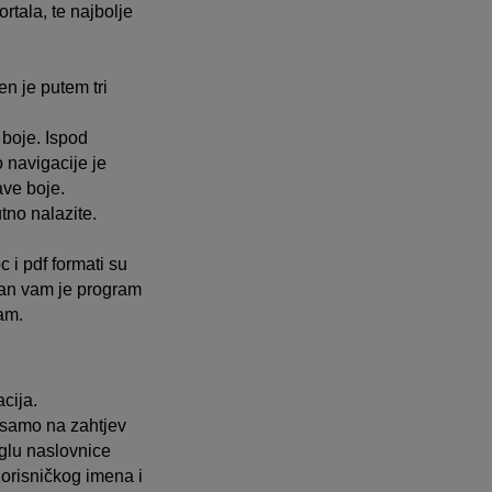
rtala, te najbolje
n je putem tri
 boje. Ispod
o navigacije je
ave boje.
tno nalazite.
c i pdf formati su
ban vam je program
ram.
cija.
i samo na zahtjev
glu naslovnice
Korisničkog imena i