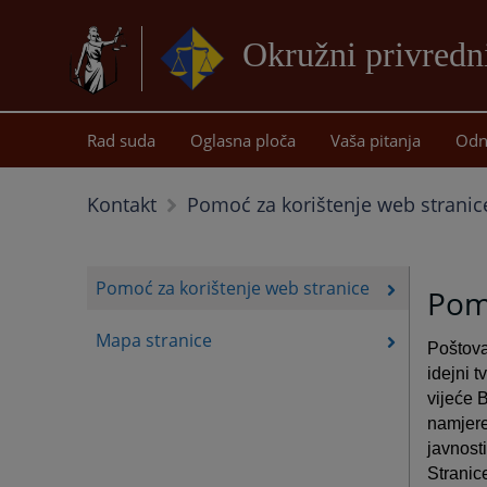
Okružni privredni
Rad suda
Oglasna ploča
Vaša pitanja
Odn
Kontakt
Pomoć za korištenje web stranic
Pomoć za korištenje web stranice
Pomo
Mapa stranice
Poštovan
idejni t
vijeće 
namjere
javnosti
Stranice