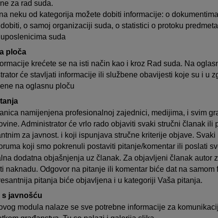
ne za rad suda.
na neku od kategorija možete dobiti informacije: o dokumentim
dobiti, o samoj organizaciji suda, o statistici o protoku predmet
 uposlenicima suda
a ploča
formacije krećete se na isti način kao i kroz Rad suda. Na oglas
rator će stavljati informacije ili službene obavijesti koje su i u 
jene na oglasnu ploču
tanja
anica namijenjena profesionalnoj zajednici, medijima, i svim g
ine. Administrator će vrlo rado objaviti svaki stručni članak ili 
ntnim za javnost. i koji ispunjava stručne kriterije objave. Svaki
foruma
koji smo pokrenuli postaviti pitanje/komentar ili poslati sv
lna dodatna objašnjenja uz članak. Za objavljeni članak autor
ti naknadu. Odgovor na pitanje ili komentar biće dat na samom 
esantnija pitanja biće objavljena i u kategoriji Vaša pitanja.
 s javnošću
ovog modula nalaze se sve potrebne informacije za komunikacij