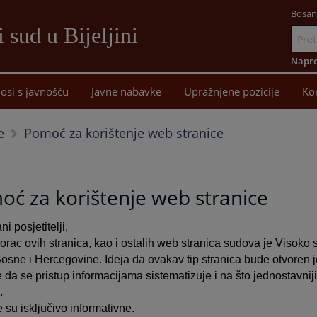
Bosan
 sud u Bijeljini
Idi
na
Napre
sadržaj
osi s javnošću
Javne nabavke
Upražnjene pozicije
Ko
Pomoć za korištenje web stranice
e
ć za korištenje web stranice
i posjetitelji,
vorac ovih stranica, kao i ostalih web stranica sudova je Visoko 
Bosne i Hercegovine. Ideja da ovakav tip stranica bude otvoren j
 da se pristup informacijama sistematizuje i na što jednostavni
.
 su isključivo informativne.