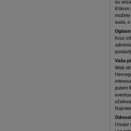
su veza
Klikom 
možete 
suda, o
Oglasn
Kroz in
administ
postavl
Vaša pi
Web str
Hercegov
interesa
putem 
eventua
očekiva
Najinter
Odnosi
Unutar 