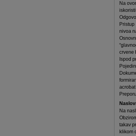
Na ovom
iskoris
Odgovor
Pristup
nivoa na
Osnovni 
“glavno
crvene b
Ispod p
Pojedin
Dokument
formira
acrobat 
Preporu
Naslov
Na nasl
Obzirom
takav p
klikom 