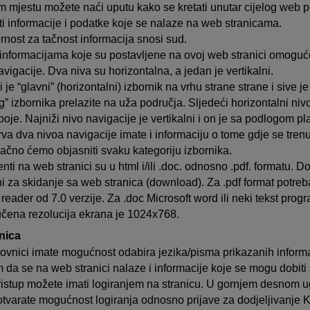
 mjestu možete naći uputu kako se kretati unutar cijelog web po
titi informacije i podatke koje se nalaze na web stranicama.
nost za tačnost informacija snosi sud.
 informacijama koje su postavljene na ovoj web stranici omoguće
vigacije. Dva niva su horizontalna, a jedan je vertikalni.
je “glavni” (horizontalni) izbornik na vrhu strane strane i sive je
g” izbornika prelazite na uža područja. Sljedeći horizontalni niv
oje. Najniži nivo navigacije je vertikalni i on je sa podlogom pl
rva dva nivoa navigacije imate i informaciju o tome gdje se trenu
ačno ćemo objasniti svaku kategoriju izbornika.
i na web stranici su u html i/ili .doc. odnosno .pdf. formatu. Do
ni za skidanje sa web stranica (download). Za .pdf format potre
reader od 7.0 verzije. Za .doc Microsoft word ili neki tekst prog
čena rezolucija ekrana je 1024x768.
nica
ovnici imate mogućnost odabira jezika/pisma prikazanih informa
 da se na web stranici nalaze i informacije koje se mogu dobit
ristup možete imati logiranjem na stranicu. U gornjem desnom u
otvarate mogućnost logiranja odnosno prijave za dodjeljivanje 