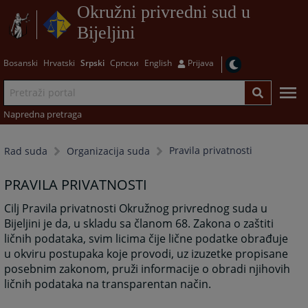
Okružni privredni sud u
Bijeljini
Bosanski
Hrvatski
Srpski
Српски
English
Prijava
Napredna pretraga
Pravila privatnosti
Rad suda
Organizacija suda
PRAVILA PRIVATNOSTI
Cilj Pravila privatnosti Okružnog privrednog suda u
Bijeljini je da, u skladu sa članom 68. Zakona o zaštiti
ličnih podataka, svim licima čije lične podatke obrađuje
u okviru postupaka koje provodi, uz izuzetke propisane
posebnim zakonom, pruži informacije o obradi njihovih
ličnih podataka na transparentan način.