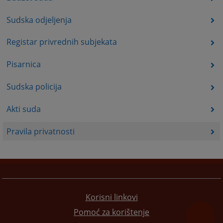
Sudska odjeljenja
Registar privrednih subjekata
Pisarnica
Sudska policija
Akti suda
Pravila privatnosti
Korisni linkovi
Pomoć za korištenje