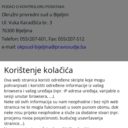
PODACI O KONTROLORU PODATAKA
Okružni privredni sud u Bijeljini
Ul. Vuka Karadžića br. 3
76300 Bijeljina
Telefon: 055/207-601, Fax: 055/207-512
e-mail:
okpsud-bijeljina@pravosudje.ba
472
PREGLEDA
Korištenje kolačića
Ova web stranica koristi određene skripte koje mogu
pohranjivati i koristiti određene informacije iz vašeg
browsera i vašeg uređaja (npr. IP adresa uređaja, varijable o
sesiji unutar browsera, ...).
Neke od ovih informacija su nam neophodne i bez njih web
Prateći dokumenti
stranica ne bi mogla fukcionisati u svom punom obimu, dok
neke nisu prijeko neophodne a služe za dodatne stvari (npr.
PRAVILA PRIVATNOSTI
procjenu nivoa posjećenosti, budućeg usavršavanja
stranice...).