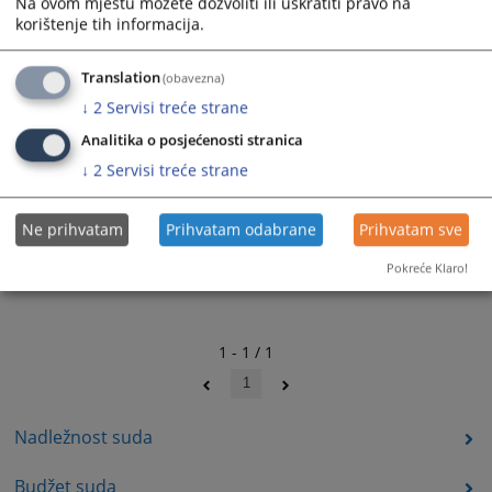
Na ovom mjestu možete dozvoliti ili uskratiti pravo na
korištenje tih informacija.
Translation
(obavezna)
↓
2
Servisi treće strane
Analitika o posjećenosti stranica
↓
2
Servisi treće strane
Ne prihvatam
Prihvatam odabrane
Prihvatam sve
Pokreće Klaro!
1 - 1 / 1
1
Nadležnost suda
Budžet suda